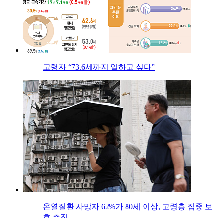
고령자 “73.6세까지 일하고 싶다”
온열질환 사망자 62%가 80세 이상, 고령층 집중 보
호 추진