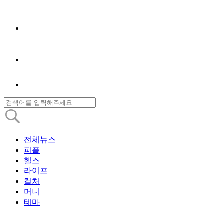
전체뉴스
피플
헬스
라이프
컬처
머니
테마