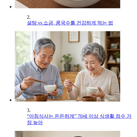
2.
설탕 vs 소금, 콩국수를 건강하게 먹는 법
3.
“아침식사는 든든하게” 70세 이상 식생활 점수 가
장 높아