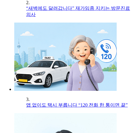
2.
“새벽에도 달려갑니다” 재가임종 지키는 방문진료
의사
3.
앱 없이도 택시 부릅니다 “120 전화 한 통이면 끝”