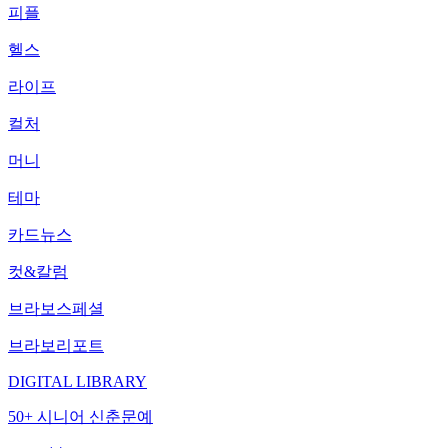
피플
헬스
라이프
컬처
머니
테마
카드뉴스
컷&칼럼
브라보스페셜
브라보리포트
DIGITAL LIBRARY
50+ 시니어 신춘문예