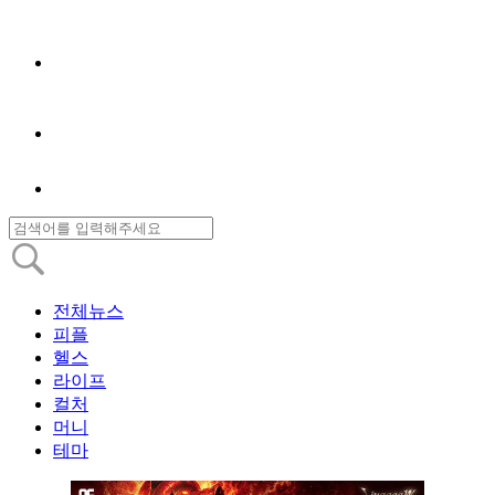
전체뉴스
피플
헬스
라이프
컬처
머니
테마