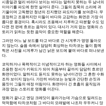
시종일관 멀리 바라다 보이는 바다는 말하지 못하는 두 남녀의
이야기를 파도에 한껏 실어다 준다. 그들의 침묵의 소리에 귀
기울이며 고독했던 청년의 진지했던 파도타기를 보여준다. 무
표정하고 조용하지만 이들이 바다와 교감하는 화면은 가장 아
름다운 풍경이다. 혹시라도 조용해서 지루하고 따분할 수도 있
다면 전 편에 흐르는 음악이 있다. 대사가 거의 없는 영화의 스
토리가 읽히는 듯한 음악이 중요한 역할을 해준다.
그러던 어느 날 보드를 타고 바다로 간 시게루가 영영 돌아오
지 않는다. 슬픔 속에서 담담히 회상하는 타차코는 둘이 함께
찍은 사진을 시게루가 남긴 낡은 보드에 붙여 바다로 떠나보낸
다.
코믹하거나 폭력적이고 이념적이고자 하는 영화들 사이에서
조용한 정서가 키워드가 되어 처음부터 끝까지 담담히 흐르던
화면이었다. 말하지도 듣지도 못하는 남녀이건만 그 흔한 수화
조차 보이지 않는다. 가만히 바라보는 눈빛과 간단한 손짓과
몸짓이 그들의 애정 어림이다. 화면마다 긴 호흡의 움직임과
과장 없는 스토리로 영화를 이끈다.
영화가 끝나고 엔딩 크레딧이 올라가는데 가슴으로 밀려드는
먹먹함에 타차코처럼 그 바다의 모래밭에 나조차 우두커니 앉