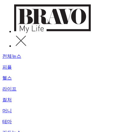
전체뉴스
피플
헬스
라이프
컬처
머니
테마