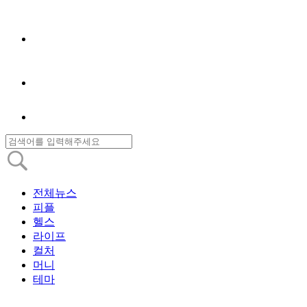
전체뉴스
피플
헬스
라이프
컬처
머니
테마