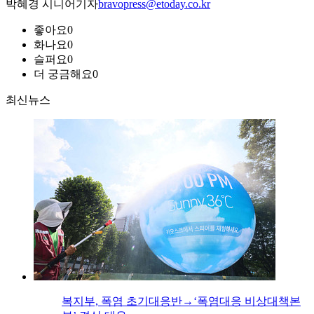
박혜경 시니어기자
bravopress@etoday.co.kr
좋아요
0
화나요
0
슬퍼요
0
더 궁금해요
0
최신뉴스
복지부, 폭염 초기대응반→‘폭염대응 비상대책본