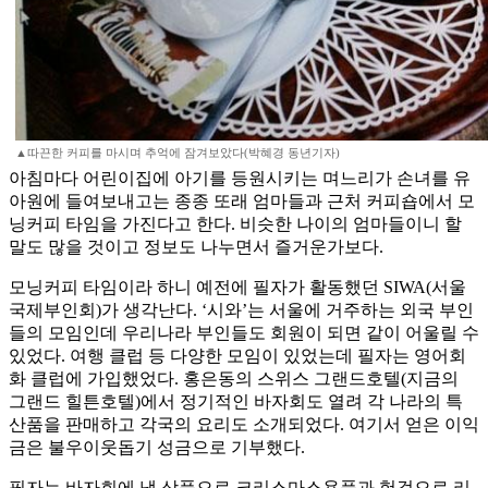
▲따끈한 커피를 마시며 추억에 잠겨보았다(박혜경 동년기자)
아침마다 어린이집에 아기를 등원시키는 며느리가 손녀를 유
아원에 들여보내고는 종종 또래 엄마들과 근처 커피숍에서 모
닝커피 타임을 가진다고 한다. 비슷한 나이의 엄마들이니 할
말도 많을 것이고 정보도 나누면서 즐거운가보다.
모닝커피 타임이라 하니 예전에 필자가 활동했던 SIWA(서울
국제부인회)가 생각난다. ‘시와’는 서울에 거주하는 외국 부인
들의 모임인데 우리나라 부인들도 회원이 되면 같이 어울릴 수
있었다. 여행 클럽 등 다양한 모임이 있었는데 필자는 영어회
화 클럽에 가입했었다. 홍은동의 스위스 그랜드호텔(지금의
그랜드 힐튼호텔)에서 정기적인 바자회도 열려 각 나라의 특
산품을 판매하고 각국의 요리도 소개되었다. 여기서 얻은 이익
금은 불우이웃돕기 성금으로 기부했다.
필자는 바자회에 낼 상품으로 크리스마스용품과 헝겊으로 리