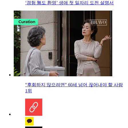
‘경험 無도 환영’ 생애 첫 일자리 도전 설명서
"후회하지 않으려면" 60세 넘어 끊어내야 할 사람
1위