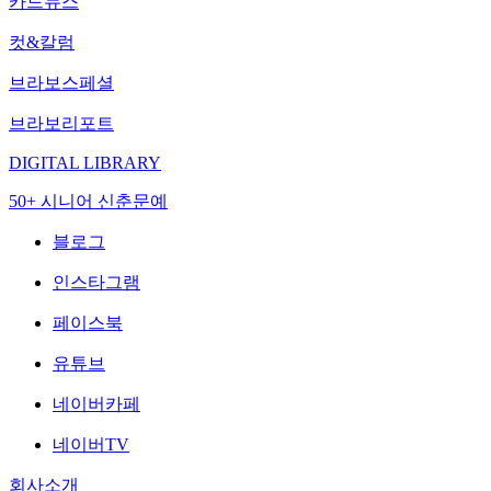
카드뉴스
컷&칼럼
브라보스페셜
브라보리포트
DIGITAL LIBRARY
50+ 시니어 신춘문예
블로그
인스타그램
페이스북
유튜브
네이버카페
네이버TV
회사소개