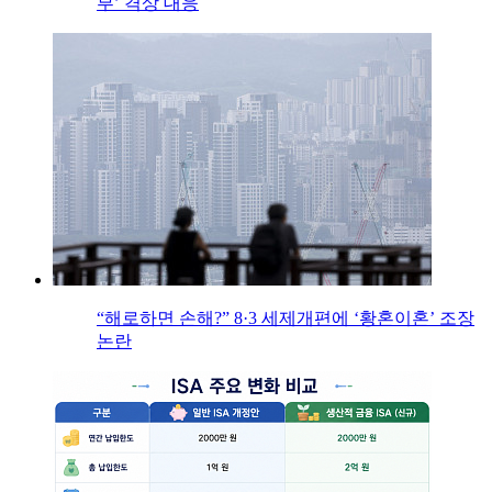
부’ 격상 대응
“해로하면 손해?” 8·3 세제개편에 ‘황혼이혼’ 조장
논란