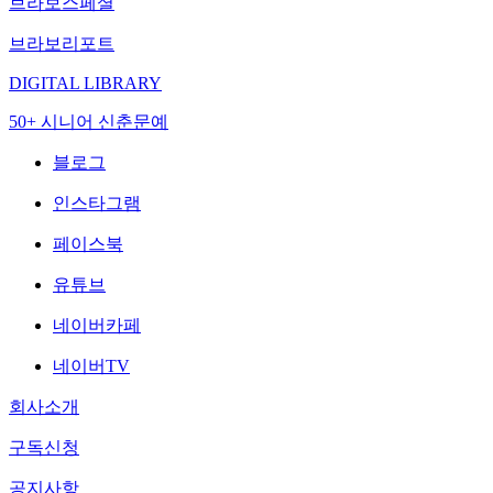
브라보스페셜
브라보리포트
DIGITAL LIBRARY
50+ 시니어 신춘문예
블로그
인스타그램
페이스북
유튜브
네이버카페
네이버TV
회사소개
구독신청
공지사항