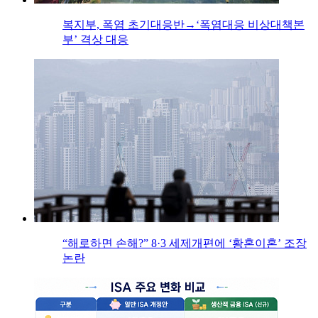
복지부, 폭염 초기대응반→‘폭염대응 비상대책본
부’ 격상 대응
“해로하면 손해?” 8·3 세제개편에 ‘황혼이혼’ 조장
논란