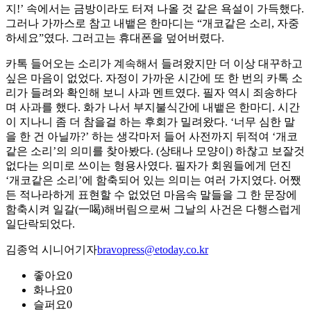
지!’ 속에서는 금방이라도 터져 나올 것 같은 욕설이 가득했다.
그러나 가까스로 참고 내뱉은 한마디는 “개코같은 소리, 자중
하세요”였다. 그러고는 휴대폰을 덮어버렸다.
카톡 들어오는 소리가 계속해서 들려왔지만 더 이상 대꾸하고
싶은 마음이 없었다. 자정이 가까운 시간에 또 한 번의 카톡 소
리가 들려와 확인해 보니 사과 멘트였다. 필자 역시 죄송하다
며 사과를 했다. 화가 나서 부지불식간에 내뱉은 한마디. 시간
이 지나니 좀 더 참을걸 하는 후회가 밀려왔다. ‘너무 심한 말
을 한 건 아닐까?’ 하는 생각마저 들어 사전까지 뒤적여 ‘개코
같은 소리’의 의미를 찾아봤다. (상태나 모양이) 하찮고 보잘것
없다는 의미로 쓰이는 형용사였다. 필자가 회원들에게 던진
‘개코같은 소리’에 함축되어 있는 의미는 여러 가지였다. 어쨌
든 적나라하게 표현할 수 없었던 마음속 말들을 그 한 문장에
함축시켜 일갈(一喝)해버림으로써 그날의 사건은 다행스럽게
일단락되었다.
김종억 시니어기자
bravopress@etoday.co.kr
좋아요
0
화나요
0
슬퍼요
0