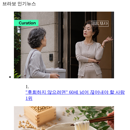
브라보 인기뉴스
1.
"후회하지 않으려면" 60세 넘어 끊어내야 할 사람
1위