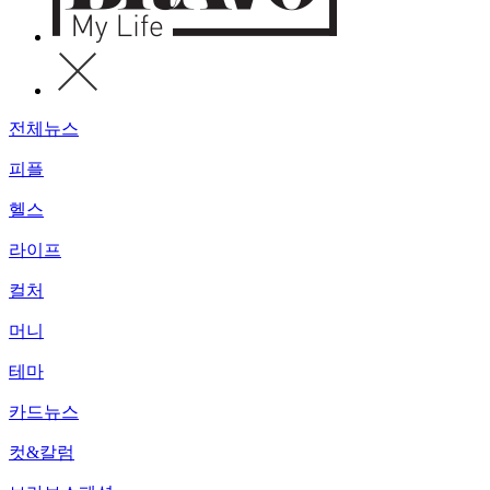
전체뉴스
피플
헬스
라이프
컬처
머니
테마
카드뉴스
컷&칼럼