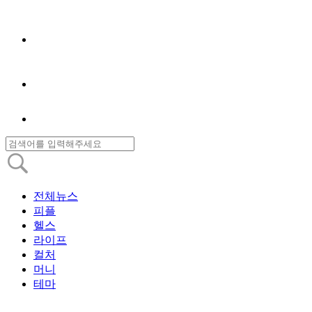
전체뉴스
피플
헬스
라이프
컬처
머니
테마