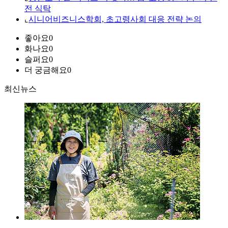
전 식탁
⌞
시니어비즈니스학회, 초고령사회 대응 전략 논의
좋아요
0
화나요
0
슬퍼요
0
더 궁금해요
0
최신뉴스