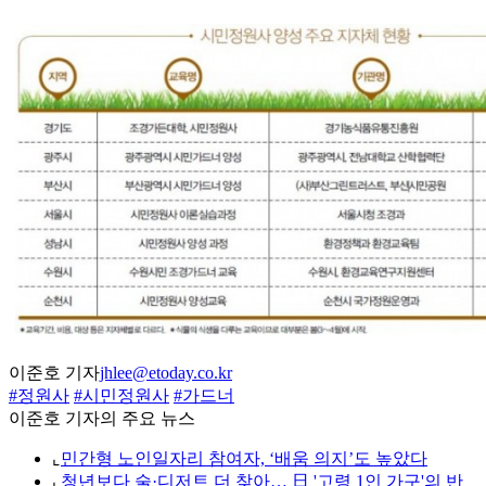
이준호 기자
jhlee@etoday.co.kr
#정원사
#시민정원사
#가드너
이준호 기자의 주요 뉴스
⌞
민간형 노인일자리 참여자, ‘배움 의지’도 높았다
⌞
청년보다 술·디저트 더 찾아… 日 '고령 1인 가구'의 반