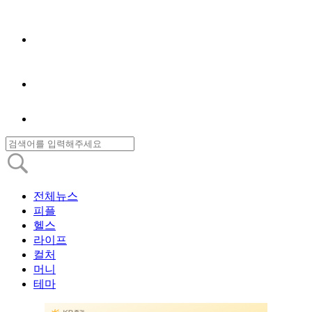
전체뉴스
피플
헬스
라이프
컬처
머니
테마