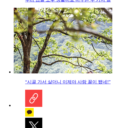
“시골 가서 살더니 이제야 사람 꼴이 됐네!”