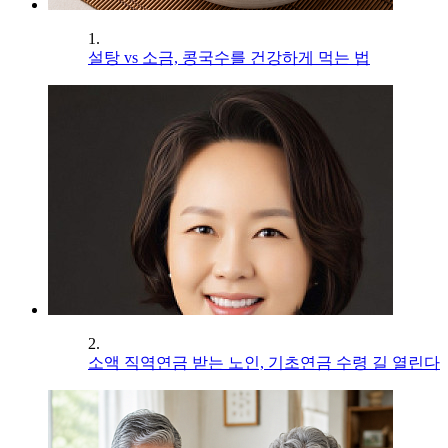
1.
설탕 vs 소금, 콩국수를 건강하게 먹는 법
2.
소액 직역연금 받는 노인, 기초연금 수령 길 열린다