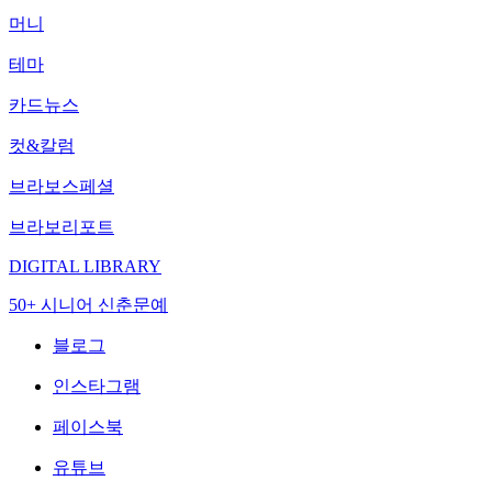
머니
테마
카드뉴스
컷&칼럼
브라보스페셜
브라보리포트
DIGITAL LIBRARY
50+ 시니어 신춘문예
블로그
인스타그램
페이스북
유튜브