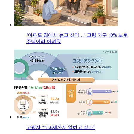
‘아파도 집에서 늙고 싶어…’ 고령 가구 40% 노후
주택이라 어려워
고령자 “73.6세까지 일하고 싶다”