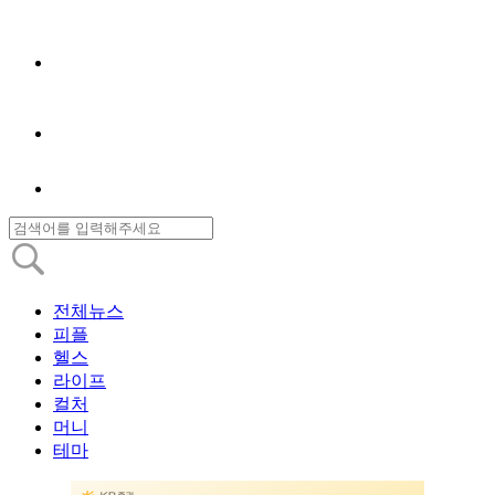
전체뉴스
피플
헬스
라이프
컬처
머니
테마