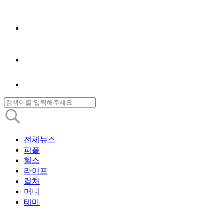
전체뉴스
피플
헬스
라이프
컬처
머니
테마