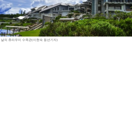
 날의 츄라우미 수족관(이현숙 동년기자)