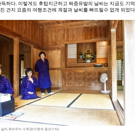
득하다. 이렇게도 후텁지근하고 짜증유발의 날씨는 지금도 기억난
 건지 요즘의 여행조건에 계절과 날씨를 빠뜨릴수 없게 되었다
 날의 츄라우미 수족관(이현숙 동년기자)