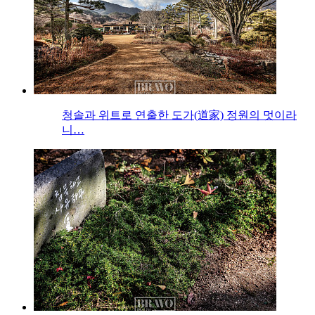
청솔과 위트로 연출한 도가(道家) 정원의 멋이라
니…