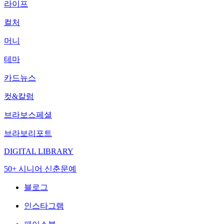
라이프
컬처
머니
테마
카드뉴스
컷&칼럼
브라보스페셜
브라보리포트
DIGITAL LIBRARY
50+ 시니어 신춘문예
블로그
인스타그램