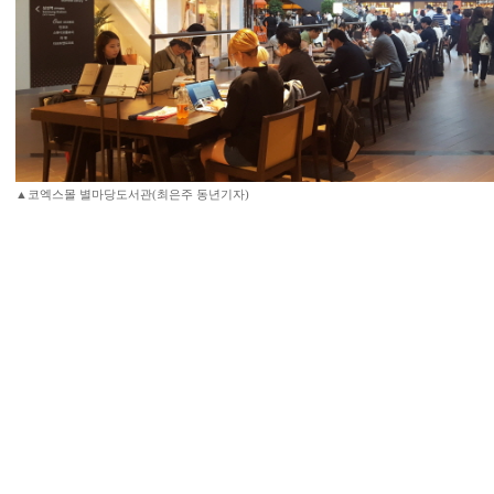
▲코엑스몰 별마당도서관(최은주 동년기자)