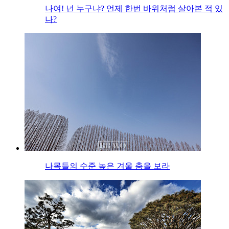
나여! 넌 누구냐? 언제 한번 바위처럼 살아본 적 있
나?
나목들의 수준 높은 겨울 춤을 보라