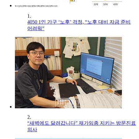
1.
4050 1인 가구 ‘노후’ 걱정, “노후 대비 자금 준비
어려워”
2.
“새벽에도 달려갑니다” 재가임종 지키는 방문진료
의사