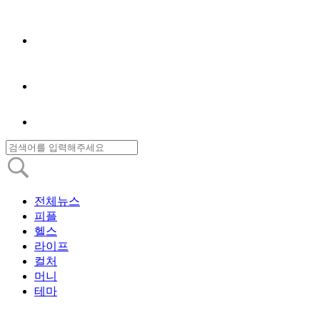
전체뉴스
피플
헬스
라이프
컬처
머니
테마