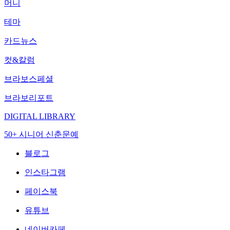
머니
테마
카드뉴스
컷&칼럼
브라보스페셜
브라보리포트
DIGITAL LIBRARY
50+ 시니어 신춘문예
블로그
인스타그램
페이스북
유튜브
네이버카페