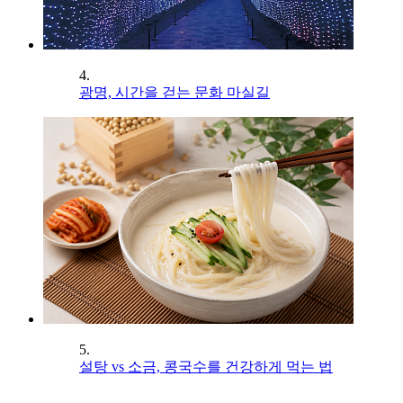
4.
광명, 시간을 걷는 문화 마실길
5.
설탕 vs 소금, 콩국수를 건강하게 먹는 법