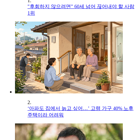
1.
"후회하지 않으려면" 60세 넘어 끊어내야 할 사람
1위
2.
‘아파도 집에서 늙고 싶어…’ 고령 가구 40% 노후
주택이라 어려워