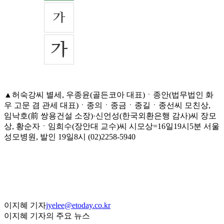
▲허숙강씨 별세, 우종윤(골든코아 대표)ㆍ종안(법무법인 화
우 고문 겸 관세 대표)ㆍ종의ㆍ종금ㆍ종길ㆍ종선씨 모친상,
임낙호(前 쌍용건설 소장)·신언성(한국외환은행 감사)씨 장모
상, 황순자ㆍ임희수(장안대 교수)씨 시모상=16일19시5분 서울
성모병원, 발인 19일8시 (02)2258-5940
이지혜 기자
jyelee@etoday.co.kr
이지혜 기자의 주요 뉴스