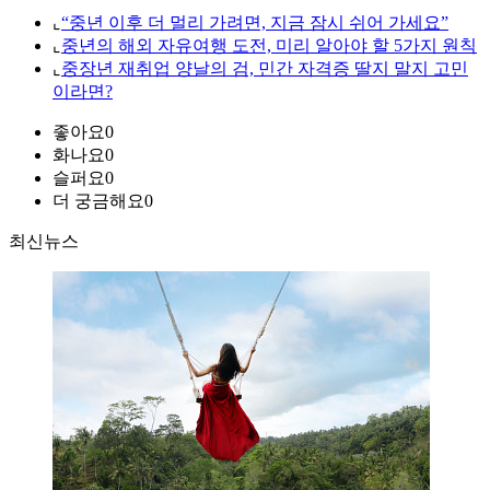
⌞
“중년 이후 더 멀리 가려면, 지금 잠시 쉬어 가세요”
⌞
중년의 해외 자유여행 도전, 미리 알아야 할 5가지 원칙
⌞
중장년 재취업 양날의 검, 민간 자격증 딸지 말지 고민
이라면?
좋아요
0
화나요
0
슬퍼요
0
더 궁금해요
0
최신뉴스