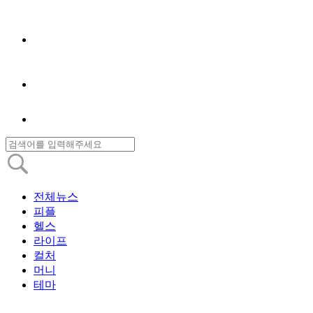
전체뉴스
피플
헬스
라이프
컬처
머니
테마