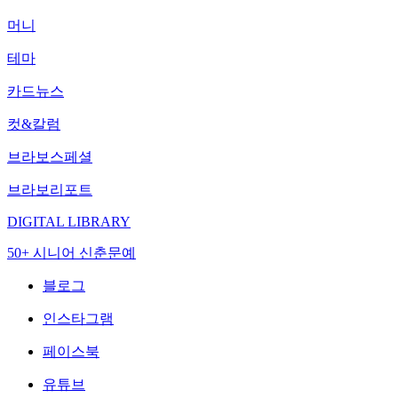
머니
테마
카드뉴스
컷&칼럼
브라보스페셜
브라보리포트
DIGITAL LIBRARY
50+ 시니어 신춘문예
블로그
인스타그램
페이스북
유튜브