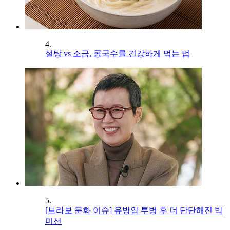
4.
설탕 vs 소금, 콩국수를 건강하게 먹는 법
5.
[브라보 문화 이슈] 유방암 투병 후 더 단단해진 박
미선