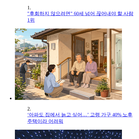
1.
"후회하지 않으려면" 60세 넘어 끊어내야 할 사람
1위
2.
‘아파도 집에서 늙고 싶어…’ 고령 가구 40% 노후
주택이라 어려워