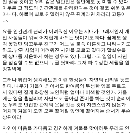
씬 많을 것이고 우리 같은 일반인은 절반에도 못 미칠 수 있다.
아무튼 그 정도의 인간관계를 관리한다는 것이 결코 쉬운 일은
아니다. 하물며 별로 친밀하지 않은 관계라면 차라리 고통이
다.
요즘 인간관계 관리가 어려워진 이유는 시대가 그래서인지 개
인 사정들이 워낙 어지럽게 바뀌는 탓이기도 하다. 꿈에도 생
각 못했던 잉꼬부부 친구가 어느 날 불쑥 이혼하고 나타나기도
하고, 남편 사업이 어려워진 사연을 모르고 있다가 말실수를
해 상대를 서운하게 하는 경우도 있다. 그렇다고 일일이 사연
을 점검할 수도 없으니 누굴 탓하랴. 그저 하 수상한 세월을 원
망할밖에.
그러나 뒤집어 생각해보면 이런 현상들이 자연의 섭리일 듯도
하다. 나무가 가을이 되어서도 한여름의 무성한 잎을 두르고
서 있다면 짙게 화장한 노인처럼 얼마나 어색할 것인가. 가을
에는 잎을 흩날리며 자연으로 돌아갈 준비를 하는 것이 순리이
듯 우리도 번잡한 관계의 옷을 벗는 것이 자연스럽지 않은가.
어차피 겨울이 오면 모두 떨어질 잎인데 떨어지는 순서가 무슨
상관이랴.
자연이 마음을 가다듬고 경건하게 겨울을 맞이하듯 우리도 인