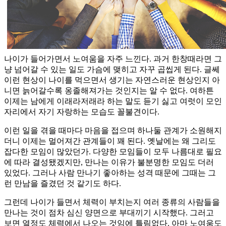
나이가 들어가면서 노여움을 자주 느낀다. 과거 한창때라면 그
냥 넘어갈 수 있는 일도 가슴에 맺히고 자꾸 곱씹게 된다. 글쎄
이런 현상이 나이를 먹으면서 생기는 자연스러운 현상인지 아
니면 늙어갈수록 옹졸해져가는 것인지는 알 수 없다. 여하튼
이제는 남에게 이래라저래라 하는 말도 듣기 싫고 여럿이 모인
자리에서 자기 자랑하는 모습도 꼴불견이다.
이런 일을 겪을 때마다 마음을 접으며 하나둘 관계가 소원해지
더니 이제는 멀어져간 관계들이 꽤 된다. 옛날에는 왜 그리도
잡다한 모임이 많았던가. 다양한 모임들이 모두 나름대로 필요
에 따라 결성됐겠지만, 만나는 이유가 불분명한 모임도 더러
있었다. 그러나 사람 만나기 좋아하는 성격 때문에 그때는 그
런 만남을 즐겼던 것 같기도 하다.
그런데 나이가 들면서 체력이 부치는지 여러 종류의 사람들을
만나는 것이 점차 심신 양면으로 부대끼기 시작했다. 그러고
보면 열정도 체력에서 나오는 것임에 틀림없다. 아마 노여움도