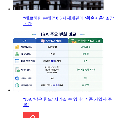
“해로하면 손해?” 8·3 세제개편에 ‘황혼이혼’ 조장
논란
“ISA ‘남은 한도’ 사라질 수 있다” 기존 가입자 주
목!