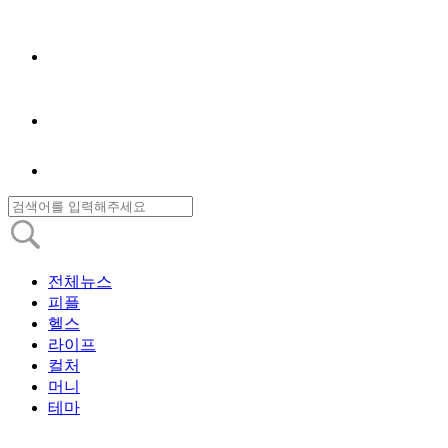
전체뉴스
피플
헬스
라이프
컬처
머니
테마