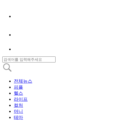
전체뉴스
피플
헬스
라이프
컬처
머니
테마