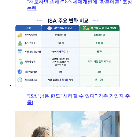
“해로하면 손해?” 8·3 세제개편에 ‘황혼이혼’ 조장
논란
“ISA ‘남은 한도’ 사라질 수 있다” 기존 가입자 주
목!