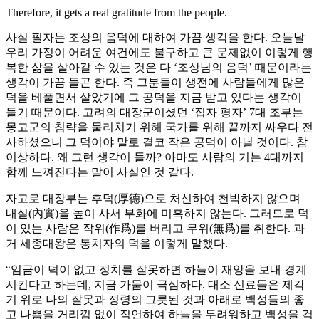
Therefore, it gets a real gratitude from the people.
사실 필자는 조상의 음덕에 대하여 가끔 생각을 한다. 오늘날
우리 가정이 어려운 여건에도 불구하고 큰 문제없이 이렇게 행
복한 삶을 살아갈 수 있는 것은 다 ‘조상님의 음덕’ 때문이라는
생각이 가끔 들곤 한다. 즉 그분들이 생전에 사람들에게 많은
덕을 베풀면서 살았기에 그 공덕을 지금 받고 있다는 생각이
들기 때문이다. 고려의 대장군이셨던 ‘집자 평자’ 7대 조부는
몽고군의 침략을 물리치기 위해 국가를 위해 끝까지 싸우다 전
사하셨으니 그 덕이야 말로 결코 작은 공덕이 아닐 것이다. 참
이상하다. 왜 그런 생각이 들까? 아마도 사람의 기는 4대까지
함께 느껴진다는 말이 사실인 것 같다.
자고로 대장부는 후덕(厚德)으로 처신하여 천박하지 않으며
내실(內實)을 높이 사서 부화에 미혹하지 않는다. 그러므로 덕
이 있는 사람은 작위(作爲)를 버리고 무위(無爲)를 취한다. 과
거 세종대왕은 통치자의 덕을 이렇게 말했다.
“임금이 덕이 없고 정치를 잘못하면 하늘이 재앙을 보내 경계
시킨다고 하는데, 지금 가뭄이 극심하다. 대소 신료들은 제각
기 위로 나의 잘못과 정령의 그릇된 것과 아래로 백성들의 좋
고 나쁨을 거리낌 없이 직언하여 하늘을 두려워하고 백성을 걱