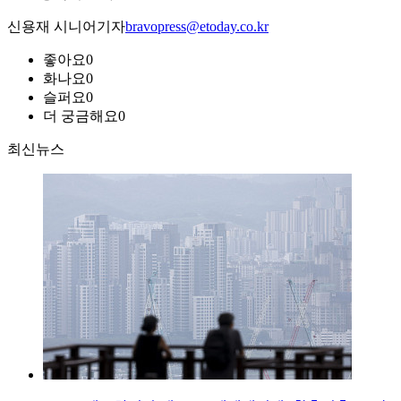
신용재 시니어기자
bravopress@etoday.co.kr
좋아요
0
화나요
0
슬퍼요
0
더 궁금해요
0
최신뉴스