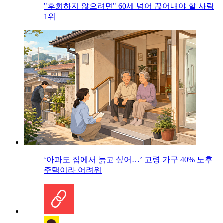
"후회하지 않으려면" 60세 넘어 끊어내야 할 사람
1위
‘아파도 집에서 늙고 싶어…’ 고령 가구 40% 노후
주택이라 어려워