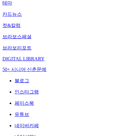
테마
카드뉴스
컷&칼럼
브라보스페셜
브라보리포트
DIGITAL LIBRARY
50+ 시니어 신춘문예
블로그
인스타그램
페이스북
유튜브
네이버카페