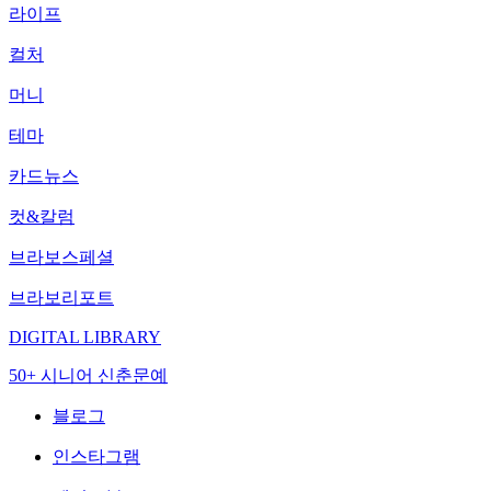
라이프
컬처
머니
테마
카드뉴스
컷&칼럼
브라보스페셜
브라보리포트
DIGITAL LIBRARY
50+ 시니어 신춘문예
블로그
인스타그램