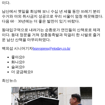
이다.
남산에서 옛일을 회상해 보니 수십 년 세월 동안 쓰레기 분리
수거와 야외 취사금지 성공으로 우리 서울이 엄청 깨끗해졌다.
다음 60ㆍ30년에는 더 좋은 발전이 있기 바랐다.
동대입구역으로 내려가는 순환로가 연인들의 산책로로 제격
이다. 동대 정문을 거쳐 장충동족발과 막걸리 한 사발로 즐거
운 남산 산책을 마무리하였다.
백외섭 시니어기자
bravopress@etoday.co.kr
좋아요
0
화나요
0
슬퍼요
0
더 궁금해요
0
최신뉴스