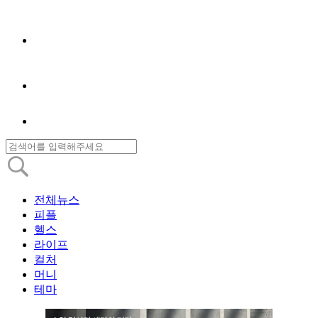
전체뉴스
피플
헬스
라이프
컬처
머니
테마