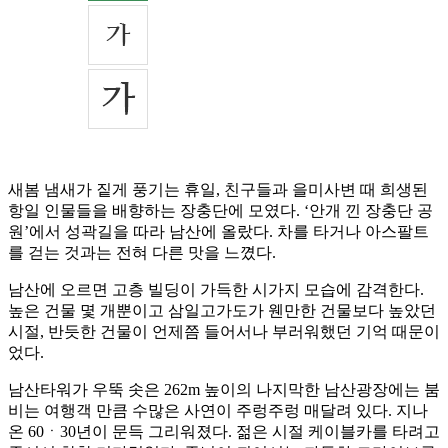
새봄 냄새가 짙게 풍기는 휴일, 친구들과 을미사변 때 희생된
항일 인물들을 배향하는 장충단에 모였다. ‘안개 낀 장충단 공
원’에서 성곽길을 따라 남산에 올랐다. 차를 타거나 아스팔트
를 걷는 것과는 전혀 다른 맛을 느꼈다.
남산에 오르면 고층 빌딩이 가득한 시가지 모습에 감격한다.
높은 건물 몇 개뿐이고 삼일고가도가 웬만한 건물보다 높았던
시절, 반듯한 건물이 언제쯤 들어서나 부러워했던 기억 때문이
었다.
남산타워가 우뚝 솟은 262m 높이의 나지막한 남산광장에는 붐
비는 여행객 만큼 수많은 사연이 주렁주렁 매달려 있다. 지나
온 60ㆍ30년이 문득 그리워졌다. 젊은 시절 케이블카를 타려고