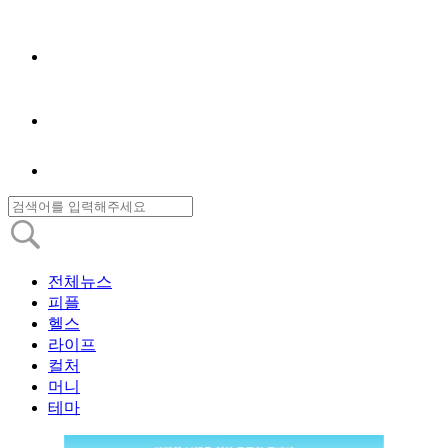
전체뉴스
피플
헬스
라이프
컬처
머니
테마