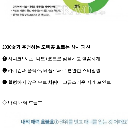
2030女가 추천하는 오빠美 흐르는 상사 패션
➊ 셔니코! 셔츠+니트+코트로 심플하고 깔끔하게
➋ 카디건과 슬랙스, 테슬로퍼로 편안한 스타일링
➌ 헐렁하지 않은 슈트 차림에 고급스러운 시계 포인트
◇ 내적 매력 호불호