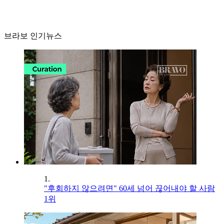
브라보 인기뉴스
1.
"후회하지 않으려면" 60세 넘어 끊어내야 할 사람
1위