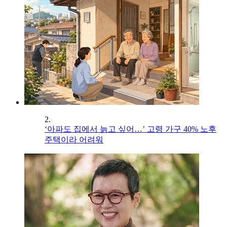
2.
‘아파도 집에서 늙고 싶어…’ 고령 가구 40% 노후
주택이라 어려워