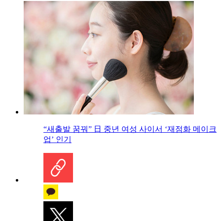
“새출발 꿈꿔” 日 중년 여성 사이서 ‘재점화 메이크
업’ 인기