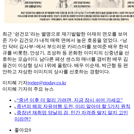
최근 ‘쉰건모’라는 별명으로 재기발랄한 아재의 면모를 보여
준 가수 김건모가 내적 매력 면에서 높은 호응을 얻었다. <낭
만 닥터 김사부>에서 부드러운 카리스마를 보여준 배우 한석
규를 비롯한, 안성기, 조성하 등 온화한 이미지의 신중년을 선
호하는 모습이다. 남다른 패션 센스와 매너를 겸비한 배우 김
용건이 이상형 상사 1위에 올랐다. 배우 이순재, 박근형 등 편
안하고 자상한 이미지의 상사를 선호하는 경향이다.
이지혜 기자
jyelee@etoday.co.kr
이지혜 기자의 주요 뉴스
⌞
“중년 이후 더 멀리 가려면, 지금 잠시 쉬어 가세요”
⌞
중년의 해외 자유여행 도전, 미리 알아야 할 5가지 원칙
⌞
중장년 재취업 양날의 검, 민간 자격증 딸지 말지 고민
이라면?
좋아요
0