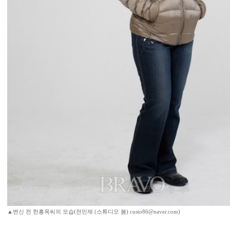
▲변신 전 한흥옥씨의 모습(전민재 (스튜디오 봄) custo86@naver.com)