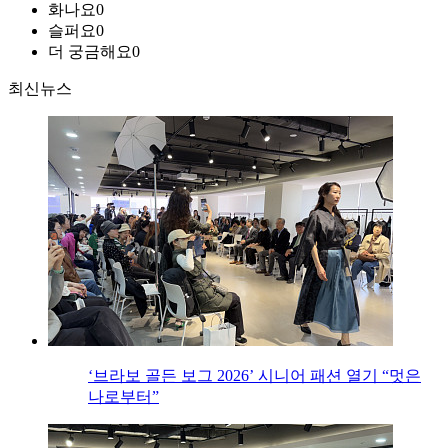
화나요
0
슬퍼요
0
더 궁금해요
0
최신뉴스
‘브라보 골든 보그 2026’ 시니어 패션 열기 “멋은
나로부터”