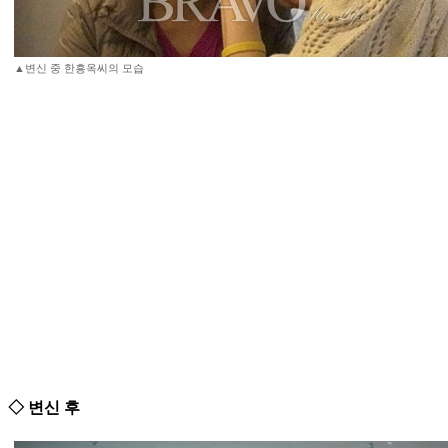
▲변신 중 한흥옥씨의 모습
◇ 변신 후