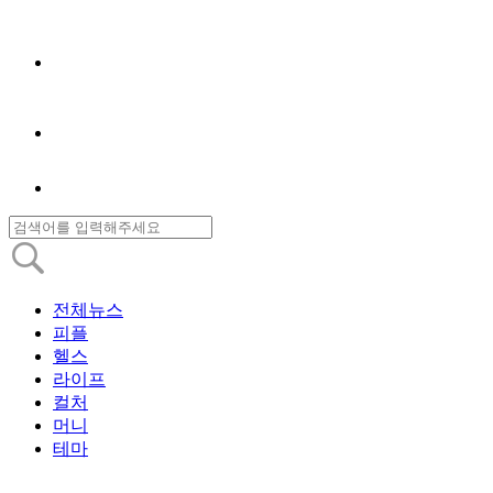
전체뉴스
피플
헬스
라이프
컬처
머니
테마