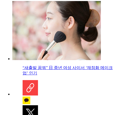
“새출발 꿈꿔” 日 중년 여성 사이서 ‘재점화 메이크
업’ 인기