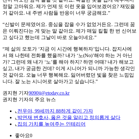
정말 고마워요. 제가 언제 또 이런 옷을 입어보겠어요? 재밌을
거 같아요. 내 주변 사람들 반응이 너무 궁금해요.”
“신발이 문제였어요. 중심을 잡을 수가 없었거든요. 그런데 꿈
은 이뤄진다는 게 맞는 말 같아요. 제가 매일 킬힐 한 번 신어보
고 싶다고 했는데 그날이 바로 오늘이네요.”
“제 삶의 모토가 ‘지금 이 시간에 행복하자’입니다. 잡지사에
서 왜 나한테 전화를 했을까? 내가 ‘노(No)’해야 하는 거 아닌
가? 그런데 왜 내가 ‘노’를 해야 하지? 하면 어때? 내가 해보고
싶고, 내가 궁금한 건데? 이게 시니어가 되니까 가능한 생각인
것 같아요. 오늘 너무 행복해요. 잃어버렸던 빛을 찾은 느낌입
니다. 잘 노는 시니어로 살아가고 싶습니다.”
권지현 기자
9090ji@etoday.co.kr
권지현 기자의 주요 뉴스
⌞
전우야, 99세까지 88하게 같이 가자
⌞
박연재 변호사, 옳은 것을 알리고 정의롭게 살다
⌞
집의 가치를 높여주는 인테리어
좋아요
0