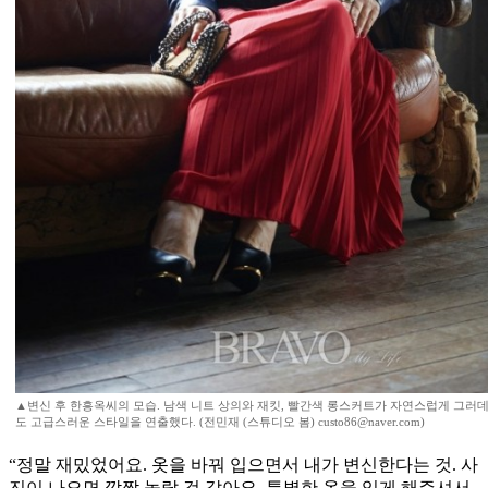
▲변신 후 한흥옥씨의 모습. 남색 니트 상의와 재킷, 빨간색 롱스커트가 자연스럽게 그
도 고급스러운 스타일을 연출했다. (전민재 (스튜디오 봄) custo86@naver.com)
“정말 재밌었어요. 옷을 바꿔 입으면서 내가 변신한다는 것. 사
진이 나오면 깜짝 놀랄 것 같아요. 특별한 옷을 입게 해주셔서