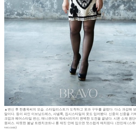
▲변신 후 한흥옥씨의 모습. 스타일리스트가 도착하고 옷과 구두를 골랐다. 다소 과감해 
말이다. 등이 파인 이브닝드레스, 샤넬룩, 집시스타일의 옷도 입어봤다. 신중의 신중을 기
크업과 헤어스타일 변신, 매니큐어와 액세서리까지 완벽한 도전을 끝냈다. 시폰 소재 원단
원피스. 따뜻한 봄날 트렌치코트나 롱 재킷 안에 입으면 멋스럽게 매치된다. (전민재 (스튜디오 
ver.com)