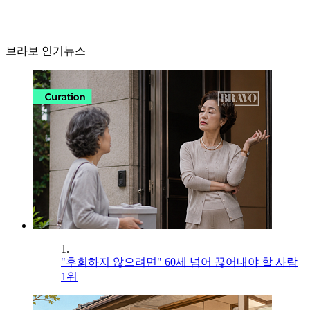
브라보 인기뉴스
1.
"후회하지 않으려면" 60세 넘어 끊어내야 할 사람
1위