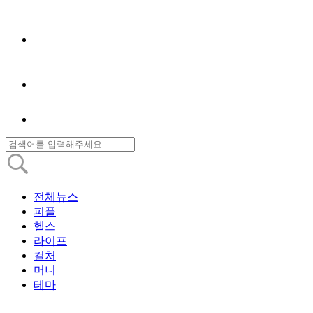
전체뉴스
피플
헬스
라이프
컬처
머니
테마