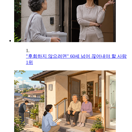
1.
"후회하지 않으려면" 60세 넘어 끊어내야 할 사람
1위