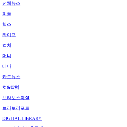
전체뉴스
피플
헬스
라이프
컬처
머니
테마
카드뉴스
컷&칼럼
브라보스페셜
브라보리포트
DIGITAL LIBRARY