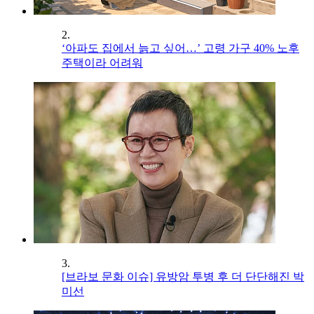
2.
‘아파도 집에서 늙고 싶어…’ 고령 가구 40% 노후
주택이라 어려워
3.
[브라보 문화 이슈] 유방암 투병 후 더 단단해진 박
미선