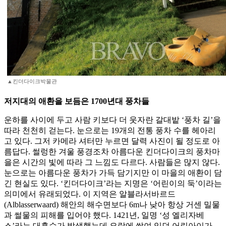
▲킨더다이크박물관
저지대의 애환을 보듬은 1700년대 풍차들
운하를 사이에 두고 사람 키보다 더 웃자란 갈대밭 ‘풍차 길’을
따라 천천히 걷는다. 눈으로는 19개의 전통 풍차 수를 헤아리
고 있다. 그저 카메라 셔터만 누르면 달력 사진이 될 정도로 아
름답다. 썰렁한 겨울 풍경조차 아름다운 킨더다이크의 풍차마
을은 시간의 빛에 따라 그 느낌도 다르다. 사람들은 많지 않다.
눈으로는 아름다운 풍차가 가득 담기지만 이 마을의 애환이 담
긴 현실도 있다. ‘킨더다이크’라는 지명은 ‘어린이의 둑’이라는
의미에서 유래되었다. 이 지역은 알블라서바르드
(Alblasserwaard) 해안의 해수면보다 6m나 낮아 항상 거센 밀물
과 썰물의 피해를 입어야 했다. 1421년, 일명 ‘성 엘리자베
스’라는 대홍수가 발생했는데 요람에 쌓여 있던 어린아이가