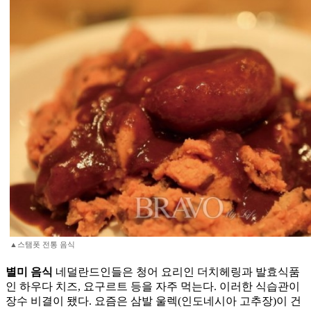
▲스탬폿 전통 음식
별미 음식
네덜란드인들은 청어 요리인 더치헤링과 발효식품
인 하우다 치즈, 요구르트 등을 자주 먹는다. 이러한 식습관이
장수 비결이 됐다. 요즘은 삼발 울렉(인도네시아 고추장)이 건