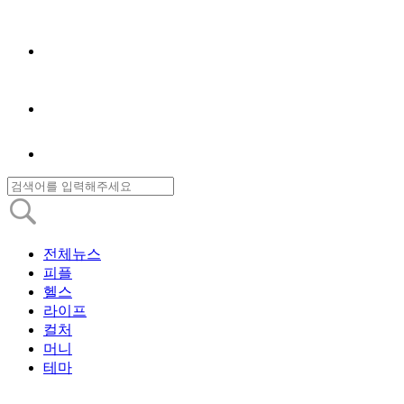
전체뉴스
피플
헬스
라이프
컬처
머니
테마