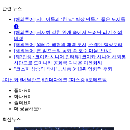
관련 뉴스
[해외투어] 시니어들의 ‘한 달’ 별장 만들기 좋은 도시들
❶
[해외투어] 서서히 걷힌 안개 속에서 드러난 리기 산의
비경
[해외투어] 외레순 해협의 매력 도시, 스웨덴 헬싱보리
[해외투어] 론 알프스의 동화 속 호수 마을 ‘안시’
[제2인생 : 코이카 시니어 인터뷰] 코이카 시니어 해외봉
사단으로 도미니카 공화국 다녀온 이윤화씨
"코스피 상승의 착시"…시총 3~10위 영향력 후퇴
#이신화
#네덜란드
#킨더다이크
#마스강
#로테르담
좋아요
0
화나요
0
슬퍼요
0
더 궁금해요
0
최신뉴스