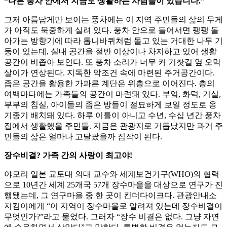
“다른 풍차 안에서 지금도 생활하는 사람들이 있습니다.”
그저 아름답게만 보이는 풍차에는 이 지역 주민들의 삶의 무게
가 아직도 묵중하게 실려 있다. 풍차 안으로 들어서면 팽팽 돌
아가는 방향기에 따라 톱니바퀴처럼 돌고 있는 거대한 나무 기
둥이 있는데, 실내 공간을 절반 이상이나 차지하고 있어 생활
공간이 비좁아 보인다. 또 풍차 소리가 너무 커 기찻길 옆 오막
살이가 연상된다. 지독한 악조건 속에 마련된 주거공간이다.
좁은 공간을 활용한 가파른 계단은 위층으로 이어진다. 층의
여백마다에는 가족들의 공간이 마련돼 있다. 부엌, 화덕, 거실,
부부의 침실, 아이들의 좁은 방들이 절묘하게 보일 정도로 옹
기종기 배치돼 있다. 하루 이틀이 아니고 수년, 수십 년간 풍차
집에서 생활했을 주민들. 지금은 관광지로 거듭났지만 과거 주
민들의 삶은 얼마나 고달팠을까 짐작이 된다.
장수비결? 가족 간의 사랑이 최고야!
야모리 일본 교토대 의대 교수와 세계보건기구(WHO)의 협력
으로 10년간 세계 25개국 57개 장수마을을 대상으로 연구가 진
행됐는데, 그 연구마을 중 한 곳이 킨더다이크다. 관광안내소
지킴이에게 “이 지역이 장수마을로 알려져 있는데 장수비결이
무엇인가?”라고 물었다. 그러자 “장수 비결은 없다. 그냥 자연