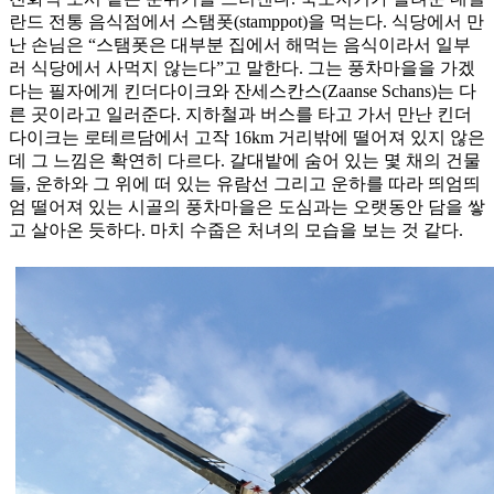
란드 전통 음식점에서 스탬폿(stamppot)을 먹는다. 식당에서 만
난 손님은 “스탬폿은 대부분 집에서 해먹는 음식이라서 일부
러 식당에서 사먹지 않는다”고 말한다. 그는 풍차마을을 가겠
다는 필자에게 킨더다이크와 잔세스칸스(Zaanse Schans)는 다
른 곳이라고 일러준다. 지하철과 버스를 타고 가서 만난 킨더
다이크는 로테르담에서 고작 16km 거리밖에 떨어져 있지 않은
데 그 느낌은 확연히 다르다. 갈대밭에 숨어 있는 몇 채의 건물
들, 운하와 그 위에 떠 있는 유람선 그리고 운하를 따라 띄엄띄
엄 떨어져 있는 시골의 풍차마을은 도심과는 오랫동안 담을 쌓
고 살아온 듯하다. 마치 수줍은 처녀의 모습을 보는 것 같다.