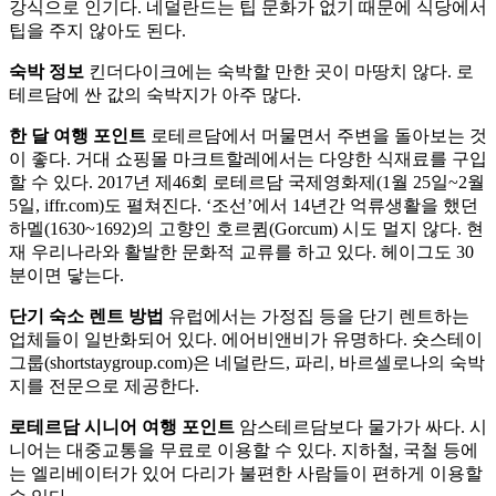
강식으로 인기다. 네덜란드는 팁 문화가 없기 때문에 식당에서
팁을 주지 않아도 된다.
숙박 정보
킨더다이크에는 숙박할 만한 곳이 마땅치 않다. 로
테르담에 싼 값의 숙박지가 아주 많다.
한 달 여행 포인트
로테르담에서 머물면서 주변을 돌아보는 것
이 좋다. 거대 쇼핑몰 마크트할레에서는 다양한 식재료를 구입
할 수 있다. 2017년 제46회 로테르담 국제영화제(1월 25일~2월
5일, iffr.com)도 펼쳐진다. ‘조선’에서 14년간 억류생활을 했던
하멜(1630~1692)의 고향인 호르큄(Gorcum) 시도 멀지 않다. 현
재 우리나라와 활발한 문화적 교류를 하고 있다. 헤이그도 30
분이면 닿는다.
단기 숙소 렌트 방법
유럽에서는 가정집 등을 단기 렌트하는
업체들이 일반화되어 있다. 에어비앤비가 유명하다. 숏스테이
그룹(shortstaygroup.com)은 네덜란드, 파리, 바르셀로나의 숙박
지를 전문으로 제공한다.
로테르담 시니어 여행 포인트
암스테르담보다 물가가 싸다. 시
니어는 대중교통을 무료로 이용할 수 있다. 지하철, 국철 등에
는 엘리베이터가 있어 다리가 불편한 사람들이 편하게 이용할