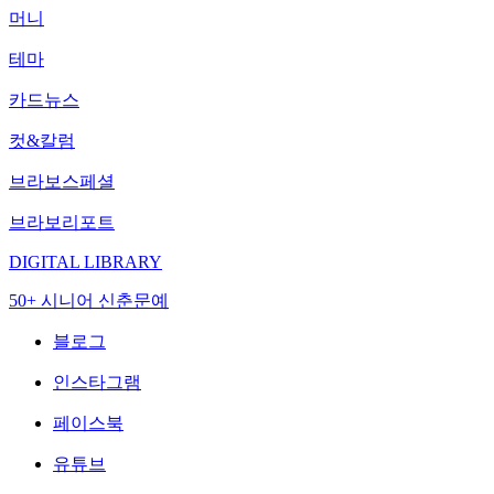
머니
테마
카드뉴스
컷&칼럼
브라보스페셜
브라보리포트
DIGITAL LIBRARY
50+ 시니어 신춘문예
블로그
인스타그램
페이스북
유튜브