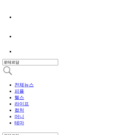
전체뉴스
피플
헬스
라이프
컬처
머니
테마