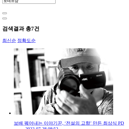
검색결과 총
7
건
최신순
정확도순
보배 꿰어내는 이야기꾼, ‘전설의 고향’ 만든 최상식 PD
2022-07-28 08:52