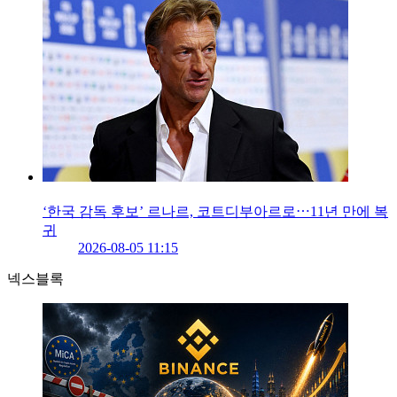
‘한국 감독 후보’ 르나르, 코트디부아르로⋯11년 만에 복
귀
2026-08-05 11:15
넥스블록