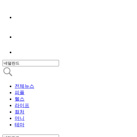
전체뉴스
피플
헬스
라이프
컬처
머니
테마