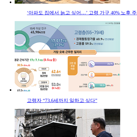
‘아파도 집에서 늙고 싶어…’ 고령 가구 40% 노후
고령자 “73.6세까지 일하고 싶다”