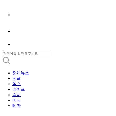
전체뉴스
피플
헬스
라이프
컬처
머니
테마