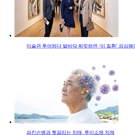
미술관 투어하다 발바닥 찌릿하면 ‘이 질환’ 의심해
파킨슨병과 헷갈리는 치매, 루이소체 치매