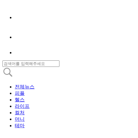
전체뉴스
피플
헬스
라이프
컬처
머니
테마