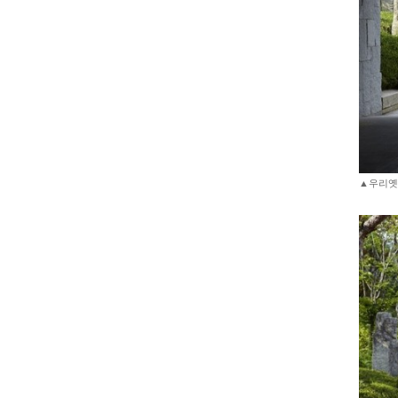
▲우리옛돌박