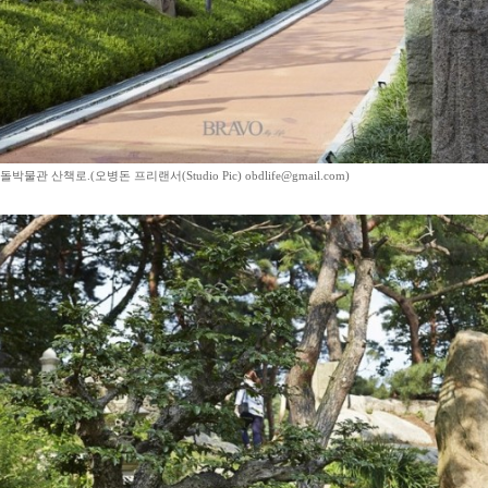
물관 산책로.(오병돈 프리랜서(Studio Pic) obdlife@gmail.com)