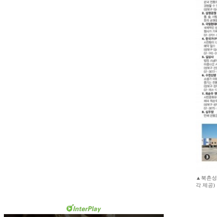
▲북촌성곽
각 제공)