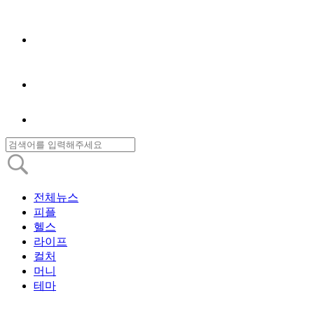
전체뉴스
피플
헬스
라이프
컬처
머니
테마