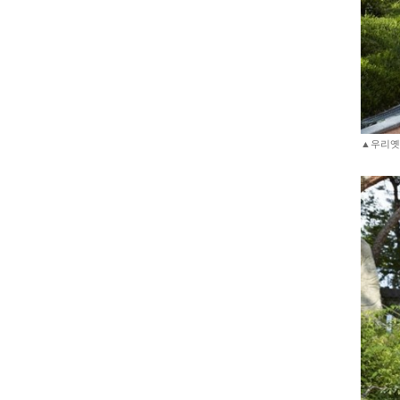
▲우리옛돌박