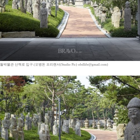
물관 산책로 입구.(오병돈 프리랜서(Studio Pic) obdlife@gmail.com)