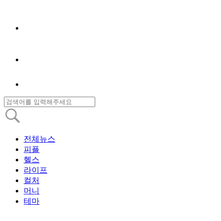
전체뉴스
피플
헬스
라이프
컬처
머니
테마