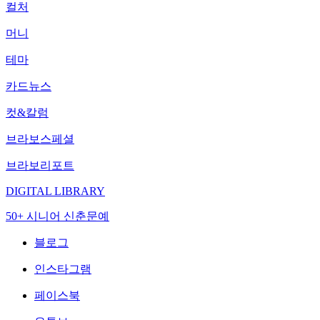
컬처
머니
테마
카드뉴스
컷&칼럼
브라보스페셜
브라보리포트
DIGITAL LIBRARY
50+ 시니어 신춘문예
블로그
인스타그램
페이스북