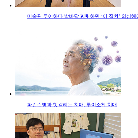
미술관 투어하다 발바닥 찌릿하면 ‘이 질환’ 의심해
파킨슨병과 헷갈리는 치매, 루이소체 치매