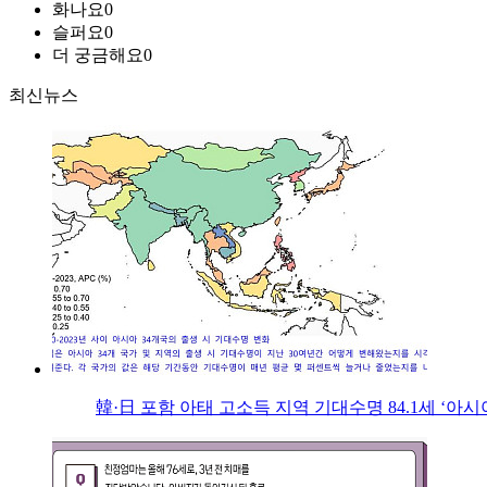
화나요
0
슬퍼요
0
더 궁금해요
0
최신뉴스
韓·日 포함 아태 고소득 지역 기대수명 84.1세 ‘아시