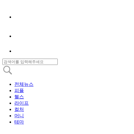
전체뉴스
피플
헬스
라이프
컬처
머니
테마