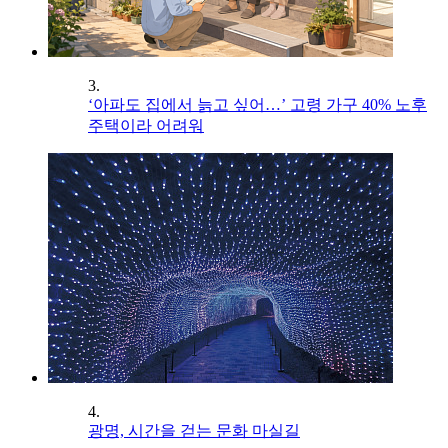
3.
‘아파도 집에서 늙고 싶어…’ 고령 가구 40% 노후
주택이라 어려워
4.
광명, 시간을 걷는 문화 마실길