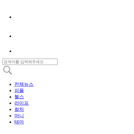
전체뉴스
피플
헬스
라이프
컬처
머니
테마