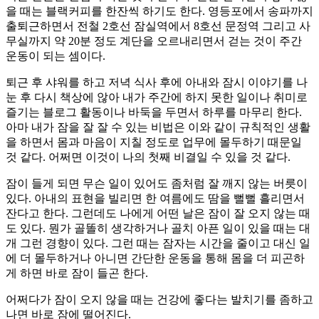
을 때는 블랙커피를 한잔씩 하기도 한다. 영등포에서 송파까지
출퇴근하면서 전철 2호선 잠실역에서 8호선 문정역 그리고 사
무실까지 약 20분 정도 계단을 오르내리면서 걷는 것이 주간
운동이 되는 셈이다.
퇴근 후 샤워를 하고 저녁 식사 후에 아내와 잠시 이야기를 나
눈 후 다시 책상에 않아 내가 주간에 하지 못한 일이나 취미로
즐기는 블로그 활동이나 바둑을 두면서 하루를 마무리 한다.
아마 내가 잠을 잘 잘 수 있는 비법은 이와 같이 규칙적인 생활
을 하면서 몸과 마음이 지칠 정도로 업무에 몰두하기 때문일
것 같다. 어쩌면 이것이 나의 첫째 비결일 수 있을 것 같다.
잠이 들게 되면 무슨 일이 있어도 좀처럼 잘 깨지 않는 버릇이
있다. 아내의 표현을 빌리면 한 여름에도 땀을 뻘뻘 흘리면서
잔다고 한다. 그런데도 나에게 어떤 날은 잠이 잘 오지 않는 때
도 있다. 뭔가 골똘히 생각하거나 골치 아픈 일이 있을 때는 대
개 그런 경향이 있다. 그런 때는 잠자는 시간을 줄이고 대신 일
에 더 몰두하거나 아니면 간단한 운동을 통해 몸을 더 피곤하
게 하면 바로 잠이 들곤 한다.
어쩌다가 잠이 오지 않을 때는 건강에 좋다는 발치기를 좀하고
나면 바로 잠에 떨어진다.