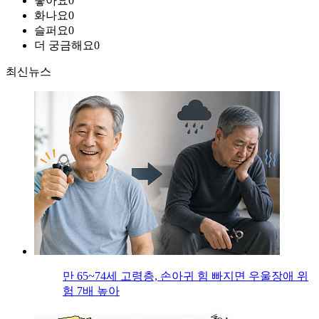
좋아요
0
화나요
0
슬퍼요
0
더 궁금해요
0
최신뉴스
만 65~74세 고령층, 손아귀 힘 빠지면 우울장애 위
험 7배 높아