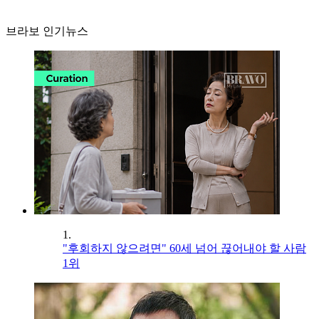
브라보 인기뉴스
1.
"후회하지 않으려면" 60세 넘어 끊어내야 할 사람
1위