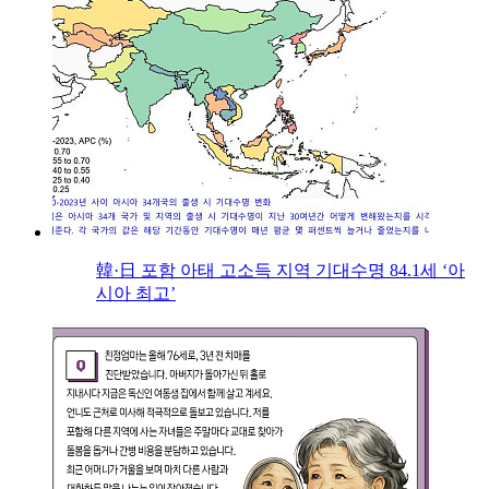
韓·日 포함 아태 고소득 지역 기대수명 84.1세 ‘아
시아 최고’