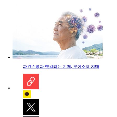
파킨슨병과 헷갈리는 치매, 루이소체 치매