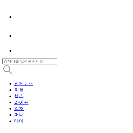
전체뉴스
피플
헬스
라이프
컬처
머니
테마