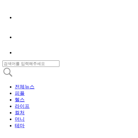
전체뉴스
피플
헬스
라이프
컬처
머니
테마