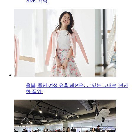
2026’ 개막
올봄, 중년 여성 유혹 패션은… “있는 그대로, 편안
한 품위”