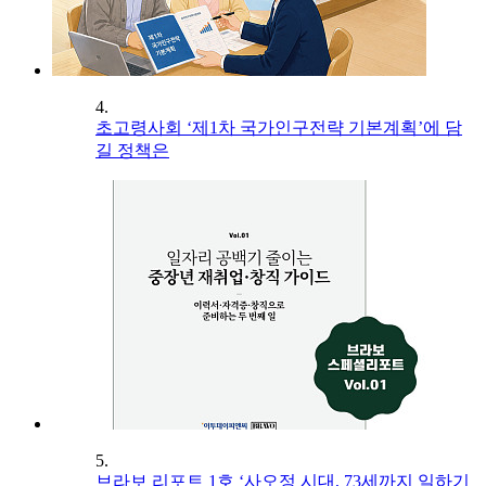
4.
초고령사회 ‘제1차 국가인구전략 기본계획’에 담
길 정책은
5.
브라보 리포트 1호 ‘사오정 시대, 73세까지 일하기