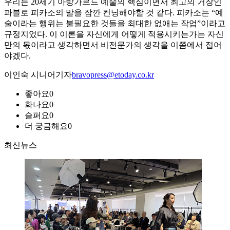
우리는 20세기 아방가르드 예술의 핵심이면서 최고의 거장인
파블로 피카소의 말을 잠깐 컨닝해야할 것 같다. 피카소는 “예
술이라는 행위는 불필요한 것들을 최대한 없애는 작업”이라고
규정지었다. 이 이론을 자신에게 어떻게 적용시키는가는 자신
만의 몫이라고 생각하면서 비전문가의 생각을 이쯤에서 접어
야겠다.
이인숙 시니어기자
bravopress@etoday.co.kr
좋아요
0
화나요
0
슬퍼요
0
더 궁금해요
0
최신뉴스