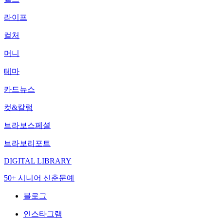
라이프
컬처
머니
테마
카드뉴스
컷&칼럼
브라보스페셜
브라보리포트
DIGITAL LIBRARY
50+ 시니어 신춘문예
블로그
인스타그램