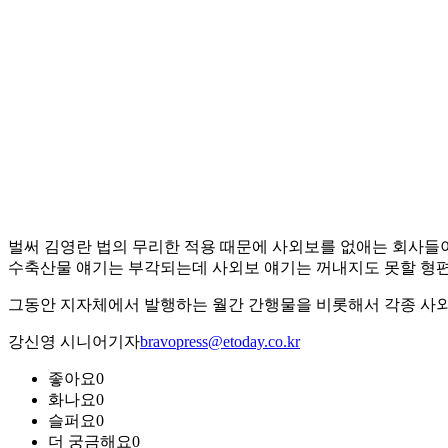
벌써 김영란 법의 무리한 적용 때문에 사외보를 없애는 회사들이
수축산물 얘기는 부각되는데 사외보 얘기는 꺼내지도 못할 형편
그동안 지자체에서 발행하는 월간 간행물을 비롯해서 각종 사외
강신영 시니어기자
bravopress@etoday.co.kr
좋아요
0
화나요
0
슬퍼요
0
더 궁금해요
0