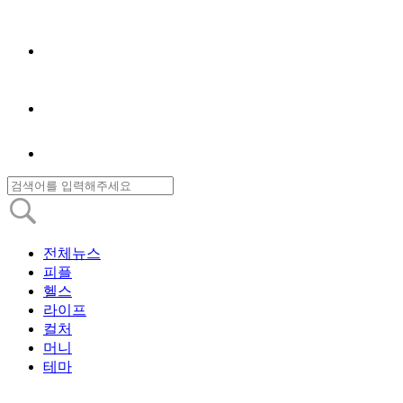
전체뉴스
피플
헬스
라이프
컬처
머니
테마