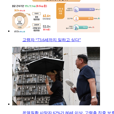
고령자 “73.6세까지 일하고 싶다”
온열질환 사망자 62%가 80세 이상, 고령층 집중 보