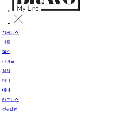
전체뉴스
피플
헬스
라이프
컬처
머니
테마
카드뉴스
컷&칼럼