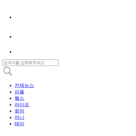
전체뉴스
피플
헬스
라이프
컬처
머니
테마