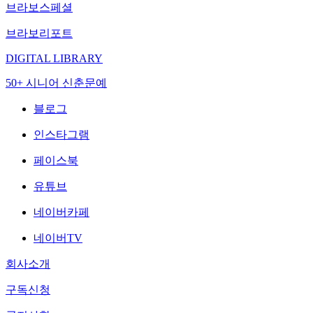
브라보스페셜
브라보리포트
DIGITAL LIBRARY
50+ 시니어 신춘문예
블로그
인스타그램
페이스북
유튜브
네이버카페
네이버TV
회사소개
구독신청