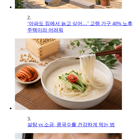
2.
‘아파도 집에서 늙고 싶어…’ 고령 가구 40% 노후
주택이라 어려워
3.
설탕 vs 소금, 콩국수를 건강하게 먹는 법