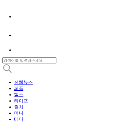
전체뉴스
피플
헬스
라이프
컬처
머니
테마