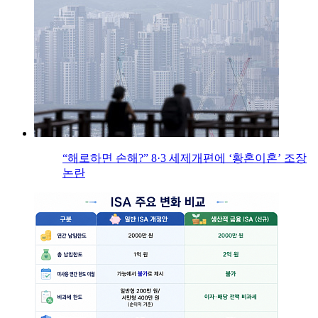
“해로하면 손해?” 8·3 세제개편에 ‘황혼이혼’ 조장
논란