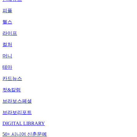
피플
헬스
라이프
컬처
머니
테마
카드뉴스
컷&칼럼
브라보스페셜
브라보리포트
DIGITAL LIBRARY
50+ 시니어 신춘문예