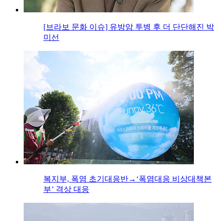
[브라보 문화 이슈] 유방암 투병 후 더 단단해진 박
미선
복지부, 폭염 초기대응반→‘폭염대응 비상대책본
부’ 격상 대응