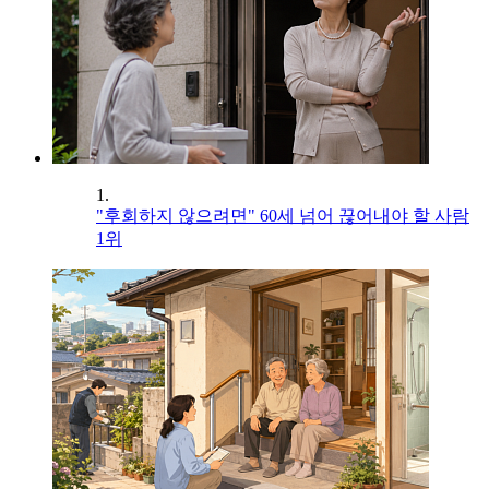
1.
"후회하지 않으려면" 60세 넘어 끊어내야 할 사람
1위