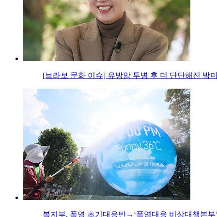
[브라보 문화 이슈] 유방암 투병 후 더 단단해진 박
복지부, 폭염 초기대응반→‘폭염대응 비상대책본부’