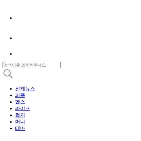
전체뉴스
피플
헬스
라이프
컬처
머니
테마