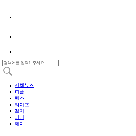
전체뉴스
피플
헬스
라이프
컬처
머니
테마