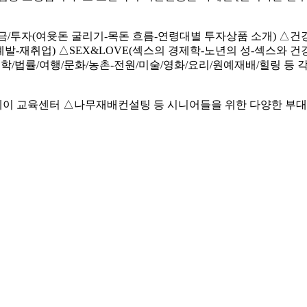
/투자(여윳돈 굴리기-목돈 흐름-연령대별 투자상품 소개) △건강
자기계발-재취업) △SEX&LOVE(섹스의 경제학-노년의 성-섹스와 
의학/법률/여행/문화/농촌-전원/미술/영화/요리/원예재배/힐링 
데이 교육센터 △나무재배컨설팅 등 시니어들을 위한 다양한 부대