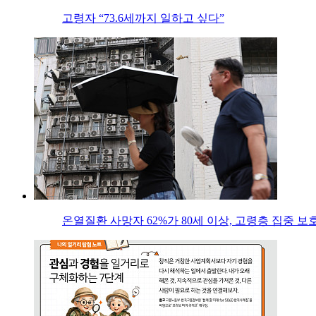
고령자 “73.6세까지 일하고 싶다”
온열질환 사망자 62%가 80세 이상, 고령층 집중 보