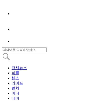
전체뉴스
피플
헬스
라이프
컬처
머니
테마