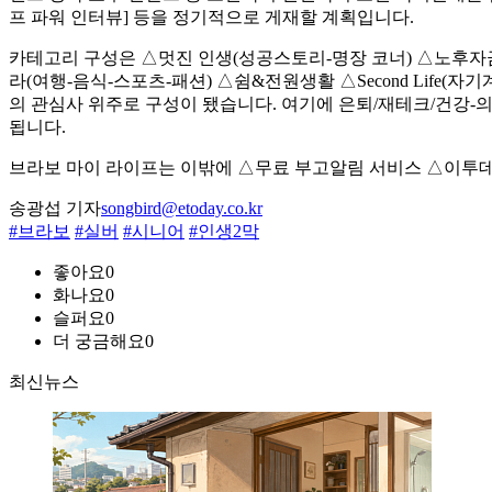
프 파워 인터뷰] 등을 정기적으로 게재할 계획입니다.
카테고리 구성은 △멋진 인생(성공스토리-명장 코너) △노후자금
라(여행-음식-스포츠-패션) △쉼&전원생활 △Second Life(
의 관심사 위주로 구성이 됐습니다. 여기에 은퇴/재테크/건강-
됩니다.
브라보 마이 라이프는 이밖에 △무료 부고알림 서비스 △이투
송광섭 기자
songbird@etoday.co.kr
#브라보
#실버
#시니어
#인생2막
좋아요
0
화나요
0
슬퍼요
0
더 궁금해요
0
최신뉴스