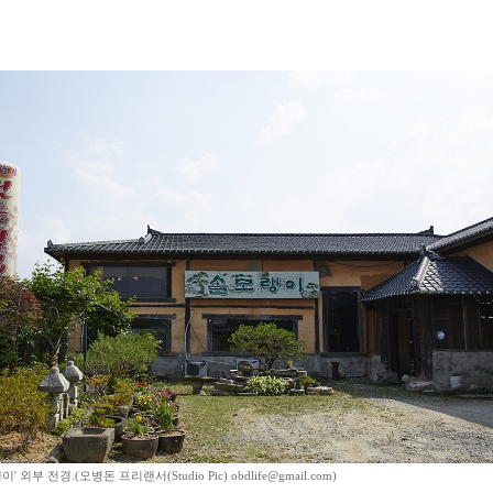
' 외부 전경.(오병돈 프리랜서(Studio Pic) obdlife@gmail.com)