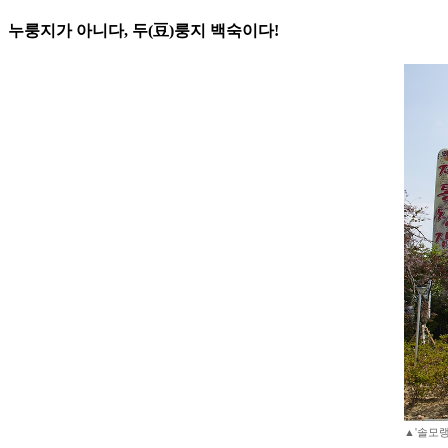
누룽지가 아니다, 두(豆)룽지 백숙이다!
▲'솔모랭이