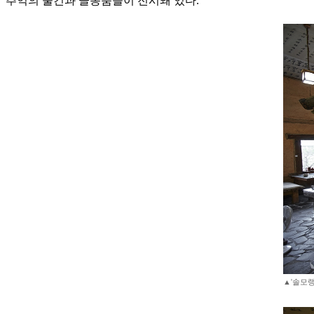
추억의 물건과 골동품들이 전시돼 있다.
▲'솔모랭이