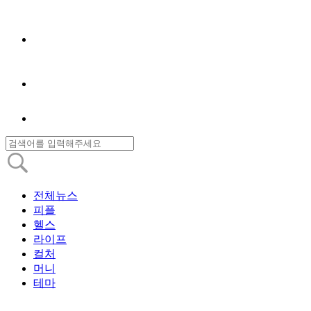
전체뉴스
피플
헬스
라이프
컬처
머니
테마