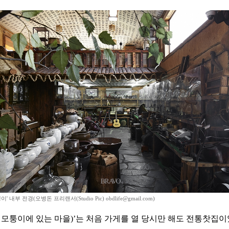
' 내부 전경(오병돈 프리랜서(Studio Pic) obdlife@gmail.com)
 모퉁이에 있는 마을)’는 처음 가게를 열 당시만 해도 전통찻집