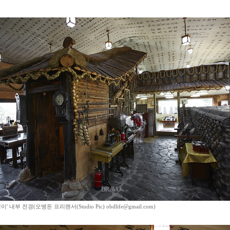
' 내부 전경(오병돈 프리랜서(Studio Pic) obdlife@gmail.com)