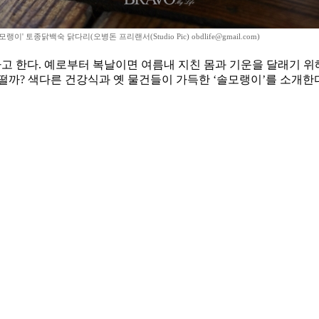
모랭이' 토종닭백숙 닭다리(오병돈 프리랜서(Studio Pic) obdlife@gmail.com)
라고 한다. 예로부터 복날이면 여름내 지친 몸과 기운을 달래기 위
떨까? 색다른 건강식과 옛 물건들이 가득한 ‘솔모랭이’를 소개한