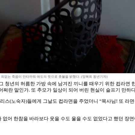
 죄없는 죽음이 안타까워 애도의 뜻으로 촛불을 밝혔다. (양복희 동년기자)
 그 청년의 허름한 가방 속에 남겨진 끼니를 때우기 위한 컵라면 한
 어쩌란 말인가. 또 추모가 일상이 되어 버린 현실이 슬프기 만하다
리스(노숙자)들에게 그날도 컵라면을 주었더니 “목사님! 또 라면이
이가 없어 한참을 바라보다 웃을 수도 울을 수도 없었다고 했던 장