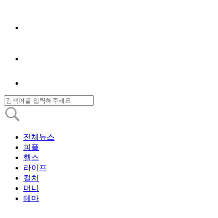
전체뉴스
피플
헬스
라이프
컬처
머니
테마