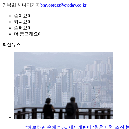
양복희 시니어기자
bravopress@etoday.co.kr
좋아요
0
화나요
0
슬퍼요
0
더 궁금해요
0
최신뉴스
“해로하면 손해?” 8·3 세제개편에 ‘황혼이혼’ 조장 