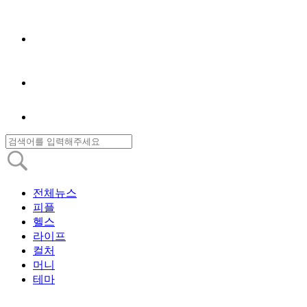
전체뉴스
피플
헬스
라이프
컬처
머니
테마