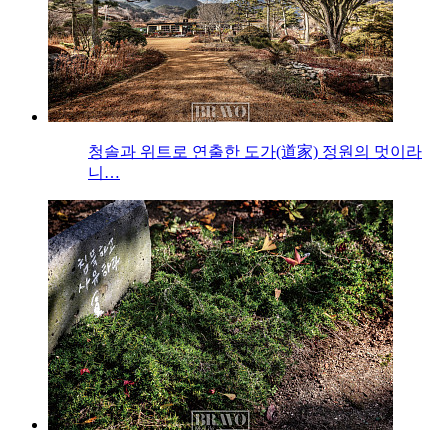
청솔과 위트로 연출한 도가(道家) 정원의 멋이라
니…