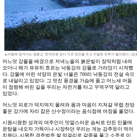
▲어둠에 잠겨가는 영풍교. 한국전쟁 당시 이곳 양안을 두고 치열한 전투가 벌어졌다. (김
어느덧 강물을 배경으로 저녁노을의 붉은빛이 장막처럼 내려
오더니 해가 유유히 흐르는 낙동강의 강물로 가라앉기 시작했
다. 강물에 어린 석양의 은빛 너울은 700리 낙동강의 전설 속으
로 내달리고 있었다. 그 멋진 풍경을 가슴에 품고 어느새 어둠
이 점령해 버린 길을 우리는 자전거를 타고 꾸역꾸역 달리고
있었다.
어느덧 피로가 덕지덕지 몰려와 몸과 마음이 지쳐갈 무렵 전망
좋은 강가에 자리 잡은 산수정이라는 음식점에 여장을 풀었다.
시원시원한 성격의 여주인이 맛깔스러운 솜씨로 만든 민물매
운탕을 내오자 가뜩이나 시장하던 우리는 게눈 감추듯이 먹어
치웠다. 시원한 경주법주 쌀 막걸리로 갈증을 풀고 소주로 이