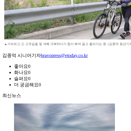
▲가파르고 긴 고갯길을 몇 개째 극복하다가 힘이 빠져 끌고 올라가는 중. (김종억 동년기
김종억 시니어기자
bravopress@etoday.co.kr
좋아요
0
화나요
0
슬퍼요
0
더 궁금해요
0
최신뉴스