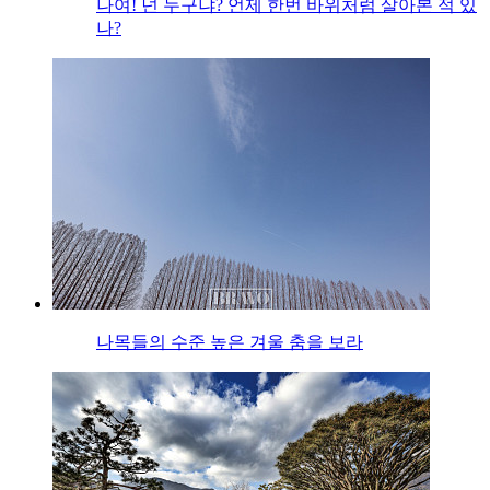
나여! 넌 누구냐? 언제 한번 바위처럼 살아본 적 있
나?
나목들의 수준 높은 겨울 춤을 보라