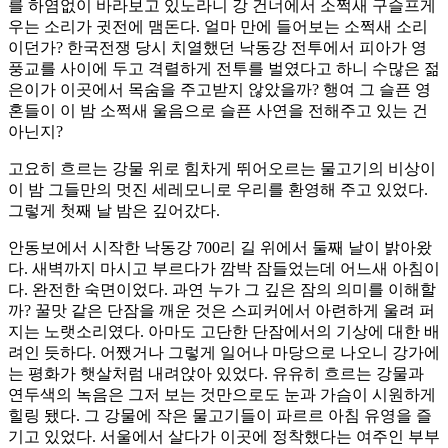
를 하염없이 바라보고 있노라니 강 건너에서 소쩍새 구슬프게
우는 소리가 귓전에 맴돈다. 얼마 만에 들어보는 소쩍새 소리
이던가? 한국전쟁 당시 치열했던 낙동강 전투에서 피아가 영
풍교를 사이에 두고 격렬하게 전투를 벌였다고 하니 수많은 젊
은이가 이곳에서 목숨을 주고받지 않았을까? 행여 그 슬픈 영
혼들이 이 밤 소쩍새 울음으로 슬픈 사연을 전해주고 있는 건
아닌지?
고요히 흐르는 강물 위로 힘차게 뛰어오르는 물고기의 비상이
이 밤 그들만의 멋진 세레모니로 우리를 환영해 주고 있었다.
그렇게 첫째 날 밤은 깊어갔다.
안동보에서 시작한 낙동강 700리 길 위에서 둘째 날이 밝아왔
다. 새벽까지 마시고 부르다가 깜박 잠들었는데 어느새 아침이
다. 완전한 숙면이었다. 과연 누가 그 깊은 잠의 의미를 이해할
까? 꿀맛 같은 단잠을 깨운 것은 스피커에서 아련하게 울려 퍼
지는 노랫소리였다. 아마도 고단한 단잠에서의 기상에 대한 배
려인 듯하다. 어쨌거나 그렇게 일어나 마당으로 나오니 강가에
는 평화가 햇살처럼 내려앉아 있었다. 유유히 흐르는 강물과
연두색의 녹음은 그저 보는 것만으로도 눈과 가슴이 시원하게
힐링 됐다. 그 강물에 작은 물고기들이 파르르 아침 유영을 즐
기고 있었다. 서울에서 살다가 이곳에 정착했다는 여주인 부부