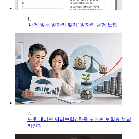
1.
‘내게 맞는 일자리 찾기’ 일자리 탐험 노트
2.
노후 대비로 달러보험? 환율 오르면 보험료 부담
커진다