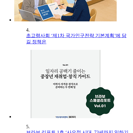
4.
초고령사회 ‘제1차 국가인구전략 기본계획’에 담
길 정책은
5.
브라보 리포트 1호 ‘사오정 시대, 73세까지 일하기