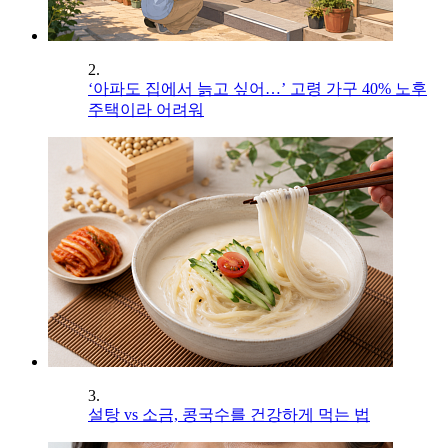
2.
‘아파도 집에서 늙고 싶어…’ 고령 가구 40% 노후
주택이라 어려워
3.
설탕 vs 소금, 콩국수를 건강하게 먹는 법