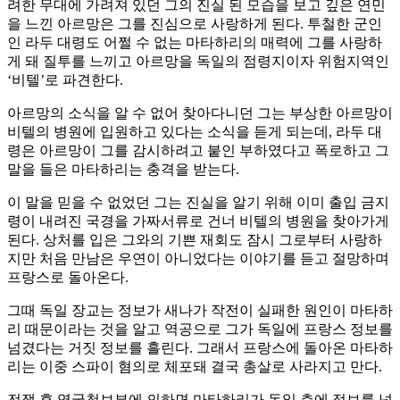
려한 무대에 가려져 있던 그의 진실 된 모습을 보고 깊은 연민
을 느낀 아르망은 그를 진심으로 사랑하게 된다. 투철한 군인
인 라두 대령도 어쩔 수 없는 마타하리의 매력에 그를 사랑하
게 돼 질투를 느끼고 아르망을 독일의 점령지이자 위험지역인
‘비텔’로 파견한다.
아르망의 소식을 알 수 없어 찾아다니던 그는 부상한 아르망이
비텔의 병원에 입원하고 있다는 소식을 듣게 되는데, 라두 대
령은 아르망이 그를 감시하려고 붙인 부하였다고 폭로하고 그
말을 들은 마타하리는 충격을 받는다.
이 말을 믿을 수 없었던 그는 진실을 알기 위해 이미 출입 금지
령이 내려진 국경을 가짜서류로 건너 비텔의 병원을 찾아가게
된다. 상처를 입은 그와의 기쁜 재회도 잠시 그로부터 사랑하
지만 처음 만남은 우연이 아니었다는 이야기를 듣고 절망하며
프랑스로 돌아온다.
그때 독일 장교는 정보가 새나가 작전이 실패한 원인이 마타하
리 때문이라는 것을 알고 역공으로 그가 독일에 프랑스 정보를
넘겼다는 거짓 정보를 흘린다. 그래서 프랑스에 돌아온 마타하
리는 이중 스파이 혐의로 체포돼 결국 총살로 사라지고 만다.
전쟁 후 영국첩보부에 의하면 마타하리가 독일 측에 정보를 넘