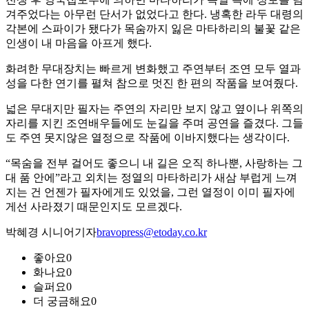
겨주었다는 아무런 단서가 없었다고 한다. 냉혹한 라두 대령의
각본에 스파이가 됐다가 목숨까지 잃은 마타하리의 불꽃 같은
인생이 내 마음을 아프게 했다.
화려한 무대장치는 빠르게 변화했고 주연부터 조연 모두 열과
성을 다한 연기를 펼쳐 참으로 멋진 한 편의 작품을 보여줬다.
넓은 무대지만 필자는 주연의 자리만 보지 않고 옆이나 위쪽의
자리를 지킨 조연배우들에도 눈길을 주며 공연을 즐겼다. 그들
도 주연 못지않은 열정으로 작품에 이바지했다는 생각이다.
“목숨을 전부 걸어도 좋으니 내 길은 오직 하나뿐, 사랑하는 그
대 품 안에”라고 외치는 정열의 마타하리가 새삼 부럽게 느껴
지는 건 언젠가 필자에게도 있었을, 그런 열정이 이미 필자에
게선 사라졌기 때문인지도 모르겠다.
박혜경 시니어기자
bravopress@etoday.co.kr
좋아요
0
화나요
0
슬퍼요
0
더 궁금해요
0