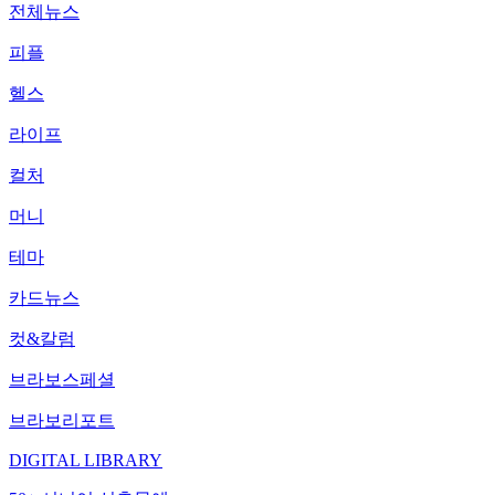
전체뉴스
피플
헬스
라이프
컬처
머니
테마
카드뉴스
컷&칼럼
브라보스페셜
브라보리포트
DIGITAL LIBRARY