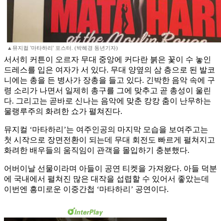
▲뮤지컬 '마타하리' 포스터. (박혜경 동년기자)
서서히 커튼이 오르자 무대 중앙에 커다란 붉은 꽃이 수 놓인
드레스를 입은 여자가 서 있다. 무대 양옆의 삼 층으로 된 발코
니에는 총을 든 병사가 장총을 들고 있다. 긴박한 음악 속에 구
령 소리가 나면서 일제히 총구를 그에 맞추고 곧 총성이 울린
다. 그리고는 곧바로 신나는 음악에 맞춘 캉캉 춤이 난무하는
물랭루주의 화려한 쇼가 펼쳐진다.
뮤지컬 ‘마타하리’는 여주인공의 마지막 모습을 보여주고는
첫 시작으로 장면전환이 되는데 무대 회전도 빠르게 펼쳐지고
화려한 배우들의 움직임이 관객을 몰입하기 충분했다.
어버이날 선물이라며 아들이 공연 티켓을 가져왔다. 아들 덕분
에 국내에서 펼쳐진 많은 대작을 섭렵할 수 있어서 좋았는데
이번엔 흥미로운 이중간첩 ‘마타하리’ 공연이다.