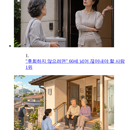
1.
"후회하지 않으려면" 60세 넘어 끊어내야 할 사람
1위