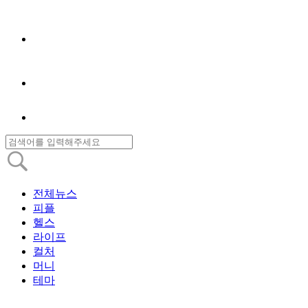
전체뉴스
피플
헬스
라이프
컬처
머니
테마