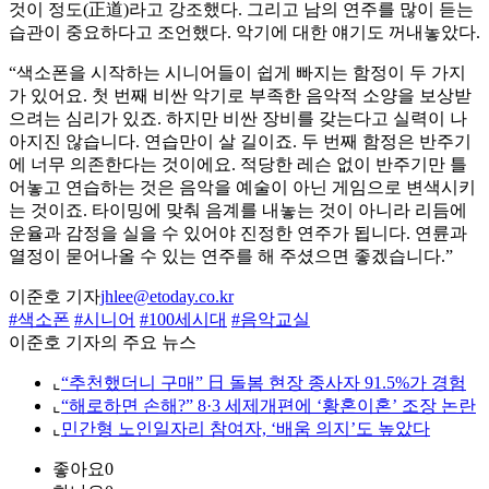
것이 정도(正道)라고 강조했다. 그리고 남의 연주를 많이 듣는
습관이 중요하다고 조언했다. 악기에 대한 얘기도 꺼내놓았다.
“색소폰을 시작하는 시니어들이 쉽게 빠지는 함정이 두 가지
가 있어요. 첫 번째 비싼 악기로 부족한 음악적 소양을 보상받
으려는 심리가 있죠. 하지만 비싼 장비를 갖는다고 실력이 나
아지진 않습니다. 연습만이 살 길이죠. 두 번째 함정은 반주기
에 너무 의존한다는 것이에요. 적당한 레슨 없이 반주기만 틀
어놓고 연습하는 것은 음악을 예술이 아닌 게임으로 변색시키
는 것이죠. 타이밍에 맞춰 음계를 내놓는 것이 아니라 리듬에
운율과 감정을 실을 수 있어야 진정한 연주가 됩니다. 연륜과
열정이 묻어나올 수 있는 연주를 해 주셨으면 좋겠습니다.”
이준호 기자
jhlee@etoday.co.kr
#색소폰
#시니어
#100세시대
#음악교실
이준호 기자의 주요 뉴스
⌞
“추천했더니 구매” 日 돌봄 현장 종사자 91.5%가 경험
⌞
“해로하면 손해?” 8·3 세제개편에 ‘황혼이혼’ 조장 논란
⌞
민간형 노인일자리 참여자, ‘배움 의지’도 높았다
좋아요
0