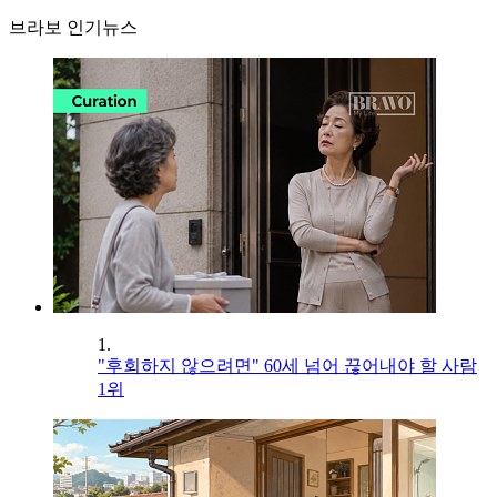
브라보 인기뉴스
1.
"후회하지 않으려면" 60세 넘어 끊어내야 할 사람
1위