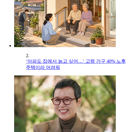
2.
‘아파도 집에서 늙고 싶어…’ 고령 가구 40% 노후
주택이라 어려워