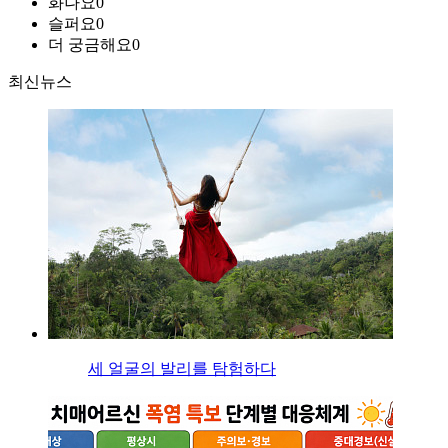
화나요
0
슬퍼요
0
더 궁금해요
0
최신뉴스
세 얼굴의 발리를 탐험하다