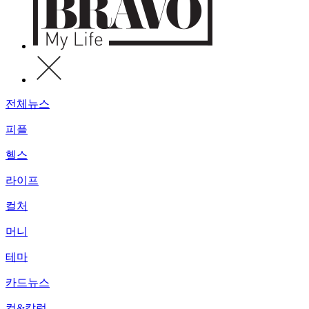
전체뉴스
피플
헬스
라이프
컬처
머니
테마
카드뉴스
컷&칼럼