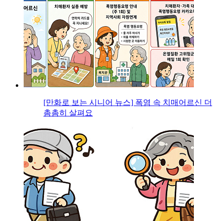
[만화로 보는 시니어 뉴스] 폭염 속 치매어르신 더
촘촘히 살펴요