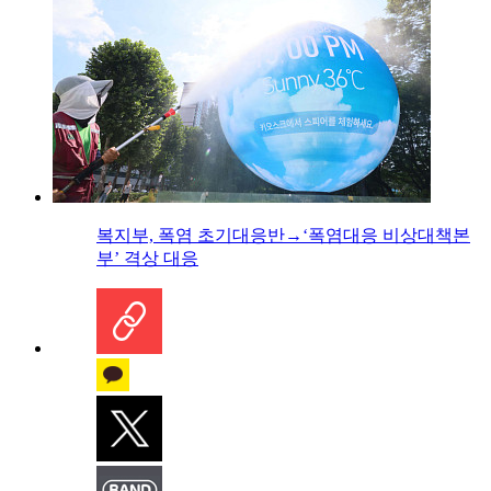
복지부, 폭염 초기대응반→‘폭염대응 비상대책본
부’ 격상 대응