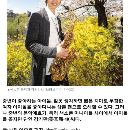
▲색소폰 음악가 강기만씨 (브라보 마이 라이프)
중년이 좋아하는 아이돌. 잘못 생각하면 짧은 치마로 무장한
여자 아이돌을 쫓아다니는 삼촌 팬으로 오해할 수 있다. 그러
나 중년의 음악애호가, 특히 색소폰 마니아들 사이에서 아이돌
을 꼽자면 단연 강기만(姜其滿·40)씨다.
글·사진 이준호 기자
jhlee@etoday.co.kr