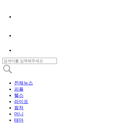
전체뉴스
피플
헬스
라이프
컬처
머니
테마