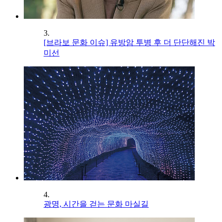
3.
[브라보 문화 이슈] 유방암 투병 후 더 단단해진 박
미선
4.
광명, 시간을 걷는 문화 마실길