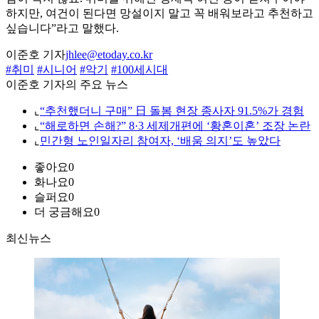
하지만, 여건이 된다면 망설이지 말고 꼭 배워보라고 추천하고
싶습니다”라고 말했다.
이준호 기자
jhlee@etoday.co.kr
#취미
#시니어
#악기
#100세시대
이준호 기자의 주요 뉴스
⌞
“추천했더니 구매” 日 돌봄 현장 종사자 91.5%가 경험
⌞
“해로하면 손해?” 8·3 세제개편에 ‘황혼이혼’ 조장 논란
⌞
민간형 노인일자리 참여자, ‘배움 의지’도 높았다
좋아요
0
화나요
0
슬퍼요
0
더 궁금해요
0
최신뉴스