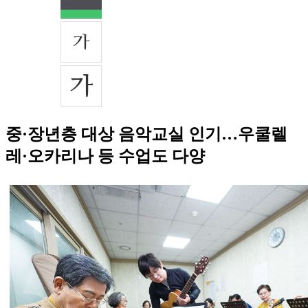
중·장년층 대상 음악교실 인기…우쿨렐
레·오카리나 등 수업도 다양