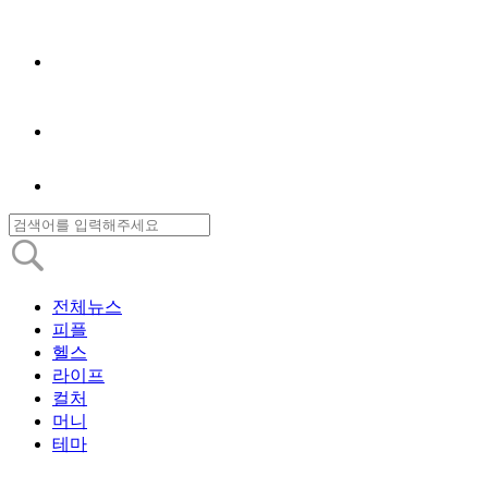
전체뉴스
피플
헬스
라이프
컬처
머니
테마