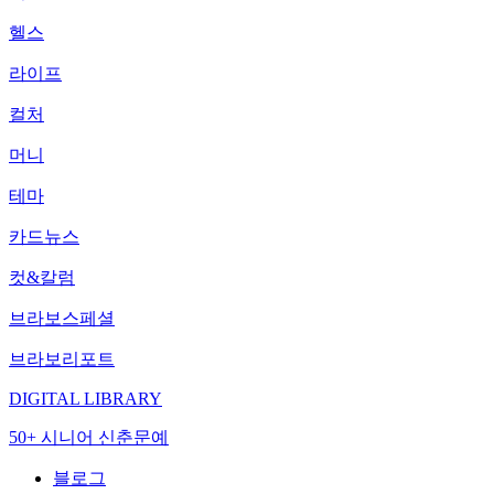
헬스
라이프
컬처
머니
테마
카드뉴스
컷&칼럼
브라보스페셜
브라보리포트
DIGITAL LIBRARY
50+ 시니어 신춘문예
블로그