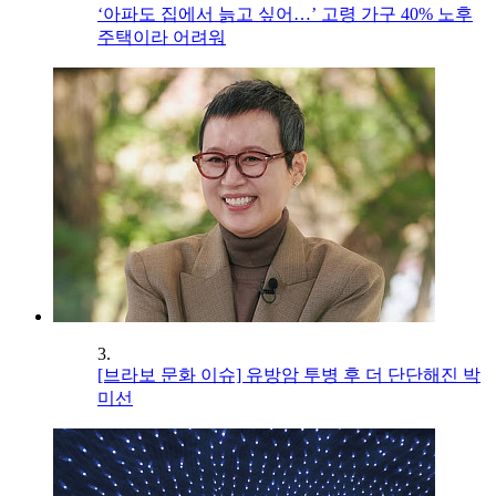
‘아파도 집에서 늙고 싶어…’ 고령 가구 40% 노후
주택이라 어려워
3.
[브라보 문화 이슈] 유방암 투병 후 더 단단해진 박
미선