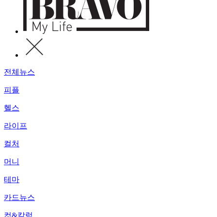
전체뉴스
피플
헬스
라이프
컬처
머니
테마
카드뉴스
컷&칼럼