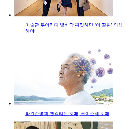
미술관 투어하다 발바닥 찌릿하면 ‘이 질환’ 의심
해야
파킨슨병과 헷갈리는 치매, 루이소체 치매