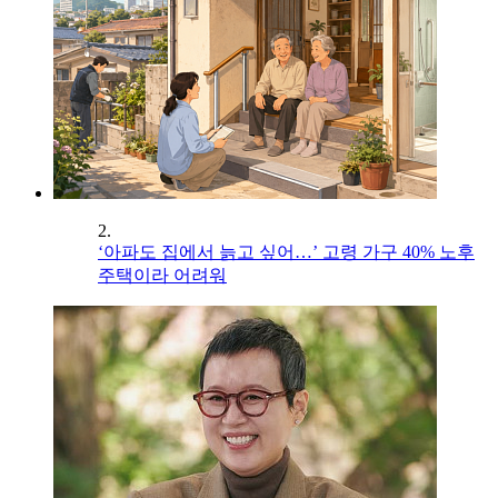
2.
‘아파도 집에서 늙고 싶어…’ 고령 가구 40% 노후
주택이라 어려워