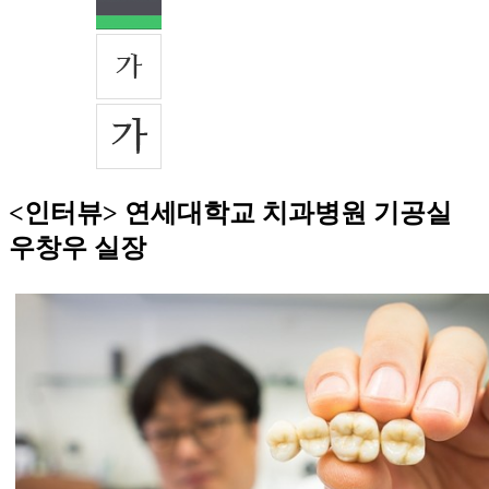
<인터뷰> 연세대학교 치과병원 기공실
우창우 실장