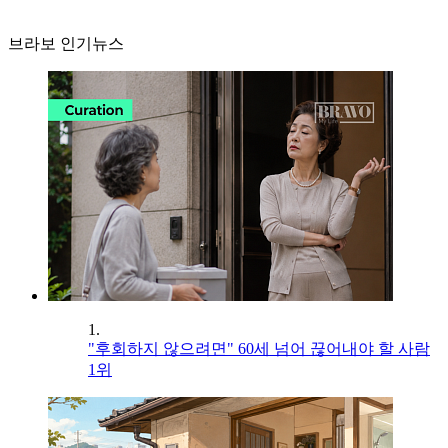
브라보 인기뉴스
1.
"후회하지 않으려면" 60세 넘어 끊어내야 할 사람
1위