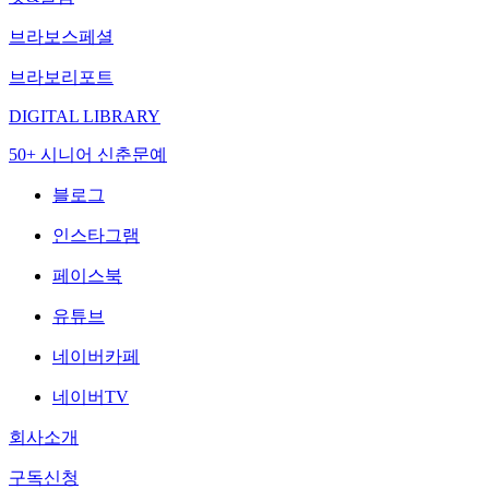
브라보스페셜
브라보리포트
DIGITAL LIBRARY
50+ 시니어 신춘문예
블로그
인스타그램
페이스북
유튜브
네이버카페
네이버TV
회사소개
구독신청