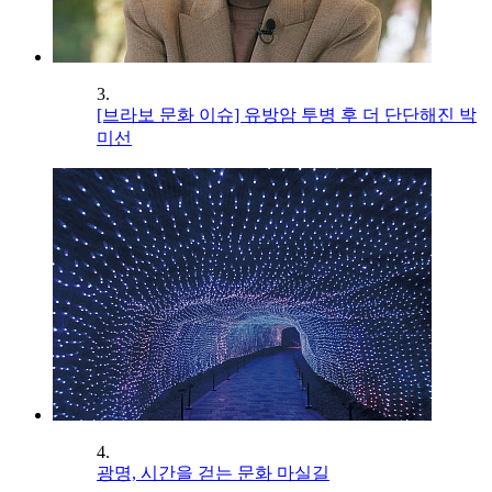
3.
[브라보 문화 이슈] 유방암 투병 후 더 단단해진 박
미선
4.
광명, 시간을 걷는 문화 마실길