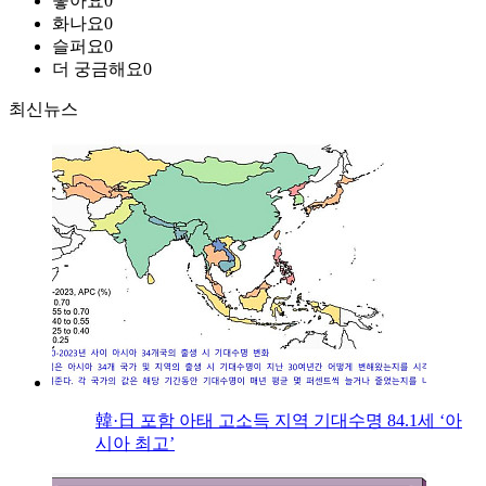
좋아요
0
화나요
0
슬퍼요
0
더 궁금해요
0
최신뉴스
韓·日 포함 아태 고소득 지역 기대수명 84.1세 ‘아
시아 최고’