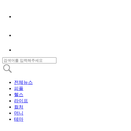
전체뉴스
피플
헬스
라이프
컬처
머니
테마