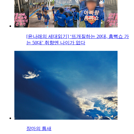
[윤나래의 세대읽기] ‘뜨개질하는 20대, 흠뻑쇼 가
는 50대’ 취향엔 나이가 없다
장마의 틈새