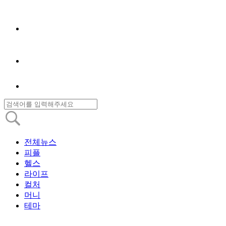
전체뉴스
피플
헬스
라이프
컬처
머니
테마