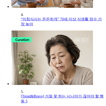
4.
“아침식사는 든든하게” 70세 이상 식생활 점수 가
장 높아
5.
[Trend&Bravo] 거절 못 하는 시니어가 끊어야 할 행
동 5