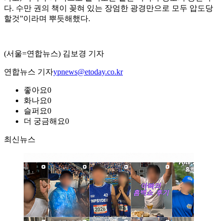
다. 수만 권의 책이 꽂혀 있는 장엄한 광경만으로 모두 압도당
할것”이라며 뿌듯해했다.
(서울=연합뉴스) 김보경 기자
연합뉴스 기자
ypnews@etoday.co.kr
좋아요
0
화나요
0
슬퍼요
0
더 궁금해요
0
최신뉴스