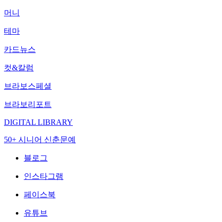
머니
테마
카드뉴스
컷&칼럼
브라보스페셜
브라보리포트
DIGITAL LIBRARY
50+ 시니어 신춘문예
블로그
인스타그램
페이스북
유튜브