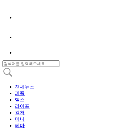
전체뉴스
피플
헬스
라이프
컬처
머니
테마