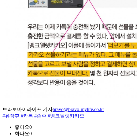
브라보마이라이프 기자
bravo@bravo-mylife.co.kr
#유장휴
#카톡
#손주
#뱅크월렛카카오
좋아요
0
화나요
0