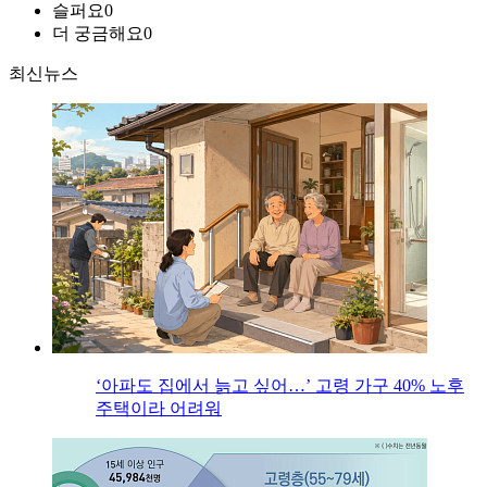
슬퍼요
0
더 궁금해요
0
최신뉴스
‘아파도 집에서 늙고 싶어…’ 고령 가구 40% 노후
주택이라 어려워