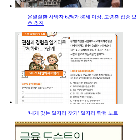
온열질환 사망자 62%가 80세 이상, 고령층 집중 보
호 추진
‘내게 맞는 일자리 찾기’ 일자리 탐험 노트