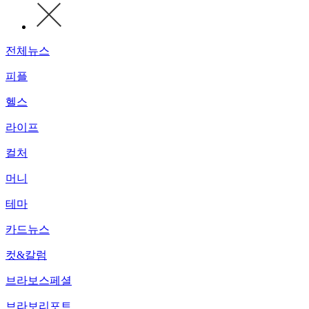
전체뉴스
피플
헬스
라이프
컬처
머니
테마
카드뉴스
컷&칼럼
브라보스페셜
브라보리포트