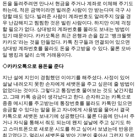
돈을 돌려주려면 만나서 현금을 주거나 계좌로 이체해 주기도
하는데, 적은 금액이라면 빌려준 사람이 안 받는다며 극구 사
양할 때도 있다. 빌려준 사람이 계좌번호도 알려주지 않을 경
우 난감해지고 찜찜한 것은 빌린 사람이다. 하지만 이제 걱정
할 필요가 없다. 상대방의 계좌번호를 몰라도 보내는 방법이
있기 때문이다. 카카오톡은 최근 은행과 손을 잡고 ‘뱅크월렛
카카오’라는 것을 만들었다. 카톡 친구들과 연결되어 있으면
상대방 계좌번호를 몰라도 돈을 주고받을 수 있다. 물론 모바
일 뱅킹과 달리 소액 거래용이다.
◇카카오톡으로 용돈을 준다
지난 설에 지인이 경험했던 이야기를 해주셨다. 사정이 있어
설날 내려오지 못한 손자에게 세뱃돈을 주고 싶은데 줄 방법이
없었다는 것이다. 그렇다고 통장번호 물어보는 것도 낯간지럽
고, 그때 카톡 송금이 생각났다고 한다. 손자하고는 카톡으로
종종 메시지를 주고받는데 통장번호를 몰라도 카톡만 있으면
송금할 수 있다는 말을 듣고 자녀에게 사용법을 물어서 결국
카톡으로 세뱃돈 보내기에 성공했단다. 물론 다음에 만나서 주
거나 자식을 통해서 줘도 되는데 왠지 설날에 주고 싶기도 하
고 스마트폰으로 새로운 시도를 하고 싶어서 보냈는데 반응은
최고였다고. 멀리서 세뱃돈을 받아 기분이 좋아서 그런지 모르