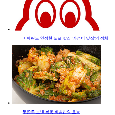
미쉐린도 인정한 노포 맛집 '가성비 맛집'의 정체
두쫀쿠 보낸 봄동 비빔밥의 효능