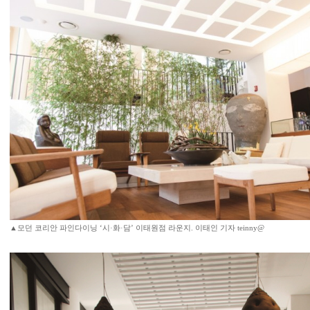
▲모던 코리안 파인다이닝 ‘시·화·담’ 이태원점 라운지. 이태인 기자 teinny@