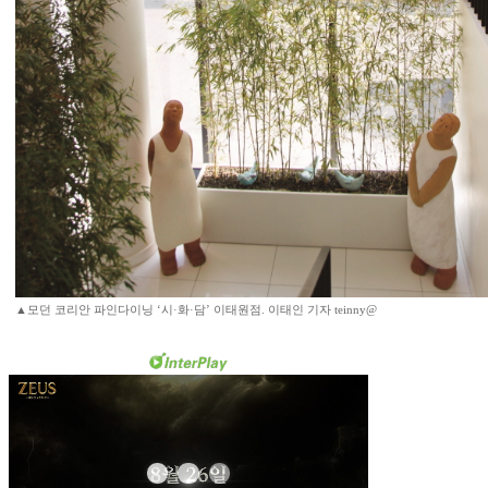
▲모던 코리안 파인다이닝 ‘시·화·담’ 이태원점. 이태인 기자 teinny@