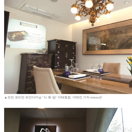
▲모던 코리안 파인다이닝 ‘시·화·담’ 이태원점. 이태인 기자 teinny@