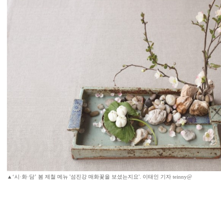
▲‘시·화·담’ 봄 제철 메뉴 '섬진강 매화꽃을 보셨는지요'. 이태인 기자 teinny@