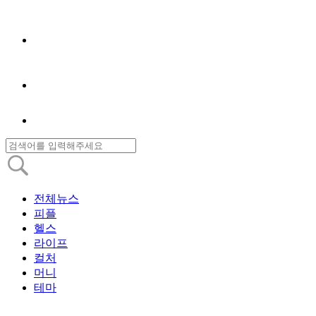
전체뉴스
피플
헬스
라이프
컬처
머니
테마