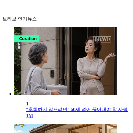
브라보 인기뉴스
1.
"후회하지 않으려면" 60세 넘어 끊어내야 할 사람
1위