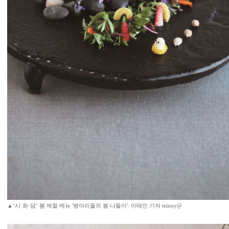
▲‘시·화·담’ 봄 제철 메뉴 '병아리들의 봄 나들이'. 이태인 기자 teinny@