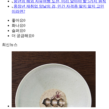
⌞
중년의 해외 자유여행 도전, 미리 알아야 할 5가지 원칙
⌞
중장년 재취업 양날의 검, 민간 자격증 딸지 말지 고민
이라면?
좋아요
0
화나요
0
슬퍼요
0
더 궁금해요
0
최신뉴스