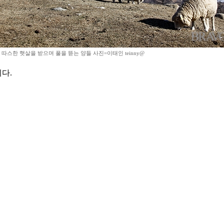
따스한 햇살을 받으며 풀을 뜯는 양들 사진=이태인 teinny@
다.