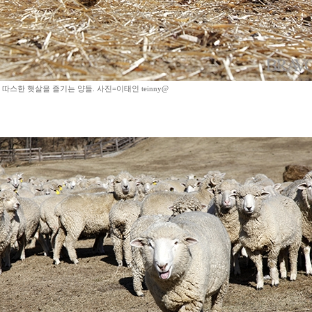
따스한 햇살을 즐기는 양들. 사진=이태인 teinny@