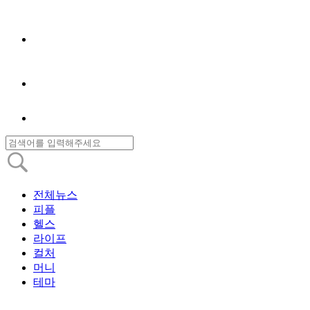
전체뉴스
피플
헬스
라이프
컬처
머니
테마