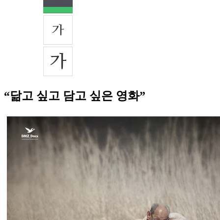
“닮고 싶고 담고 싶은 영화”