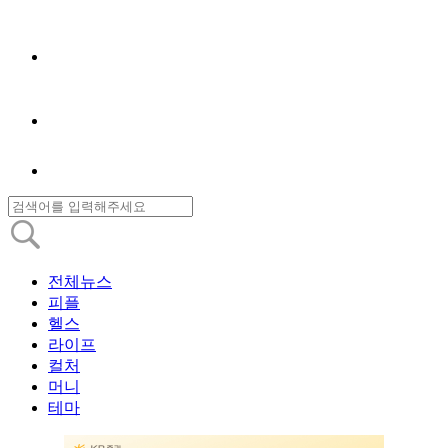
전체뉴스
피플
헬스
라이프
컬처
머니
테마