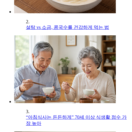
2.
설탕 vs 소금, 콩국수를 건강하게 먹는 법
3.
“아침식사는 든든하게” 70세 이상 식생활 점수 가
장 높아