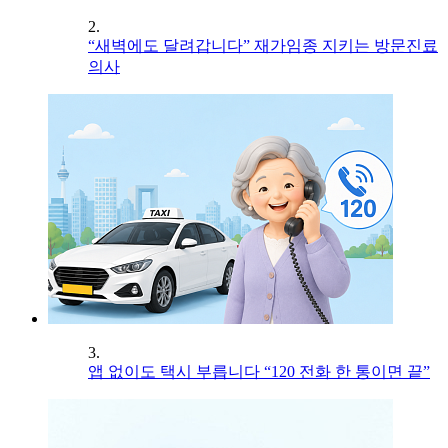
2.
“새벽에도 달려갑니다” 재가임종 지키는 방문진료
의사
3.
앱 없이도 택시 부릅니다 “120 전화 한 통이면 끝”