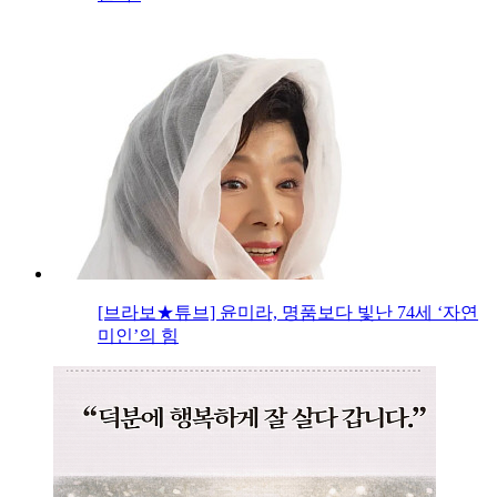
[브라보★튜브] 윤미라, 명품보다 빛난 74세 ‘자연
미인’의 힘