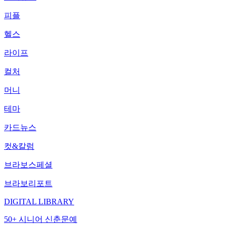
피플
헬스
라이프
컬처
머니
테마
카드뉴스
컷&칼럼
브라보스페셜
브라보리포트
DIGITAL LIBRARY
50+ 시니어 신춘문예