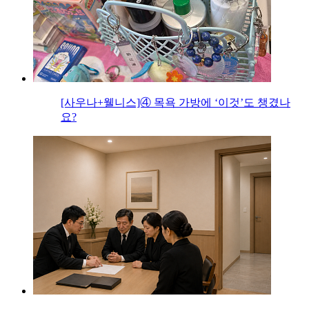
[사우나+웰니스]④ 목욕 가방에 ‘이것’도 챙겼나
요?