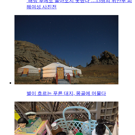
‘해방 후에도 돌아오지 못했다’…13명의 위안부 피
해여성 사진전
별이 흐르는 푸른 대지, 몽골에 머물다