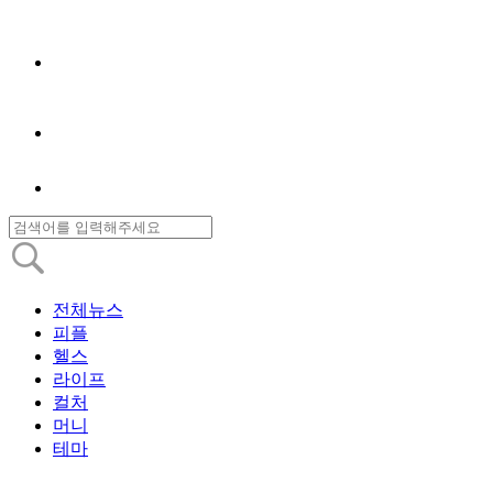
전체뉴스
피플
헬스
라이프
컬처
머니
테마