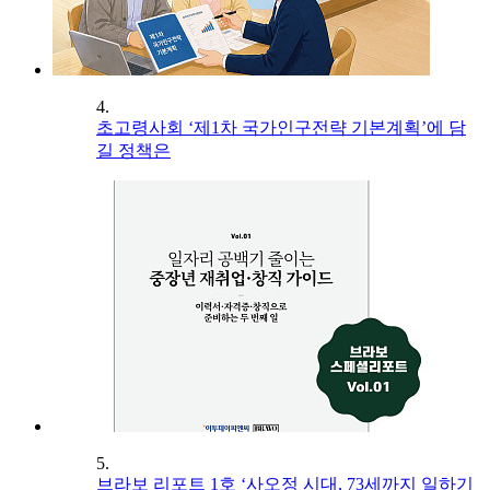
4.
초고령사회 ‘제1차 국가인구전략 기본계획’에 담
길 정책은
5.
브라보 리포트 1호 ‘사오정 시대, 73세까지 일하기