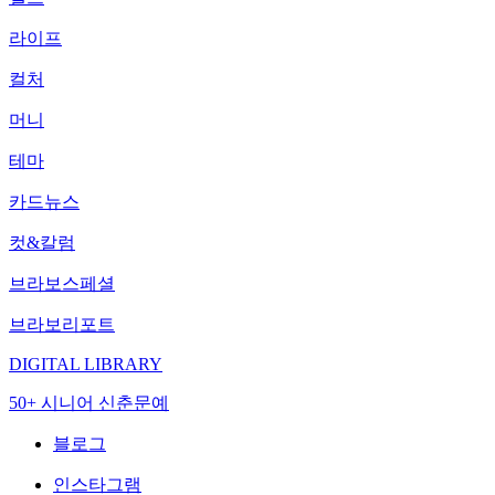
라이프
컬처
머니
테마
카드뉴스
컷&칼럼
브라보스페셜
브라보리포트
DIGITAL LIBRARY
50+ 시니어 신춘문예
블로그
인스타그램