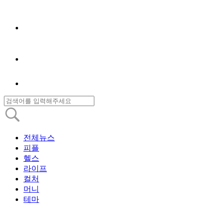
전체뉴스
피플
헬스
라이프
컬처
머니
테마