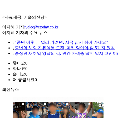
<자료제공: 예술의전당>
이지혜 기자
jyelee@etoday.co.kr
이지혜 기자의 주요 뉴스
⌞
“중년 이후 더 멀리 가려면, 지금 잠시 쉬어 가세요”
⌞
중년의 해외 자유여행 도전, 미리 알아야 할 5가지 원칙
⌞
중장년 재취업 양날의 검, 민간 자격증 딸지 말지 고민이
좋아요
0
화나요
0
슬퍼요
0
더 궁금해요
0
최신뉴스