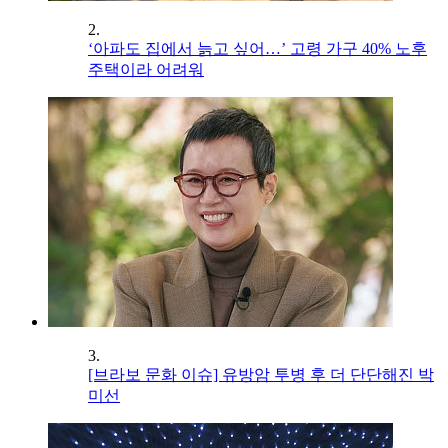
2.
‘아파도 집에서 늙고 싶어…’ 고령 가구 40% 노후
주택이라 어려워
3.
[브라보 문화 이슈] 유방암 투병 후 더 단단해진 박
미선