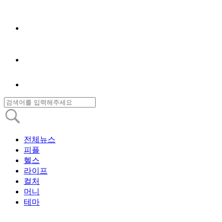
전체뉴스
피플
헬스
라이프
컬처
머니
테마