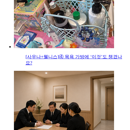
[사우나+웰니스]④ 목욕 가방에 ‘이것’도 챙겼나
요?