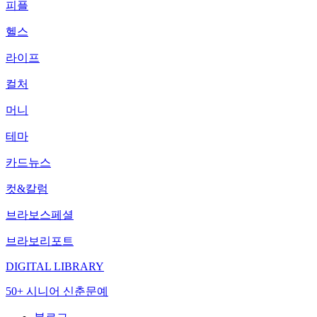
피플
헬스
라이프
컬처
머니
테마
카드뉴스
컷&칼럼
브라보스페셜
브라보리포트
DIGITAL LIBRARY
50+ 시니어 신춘문예