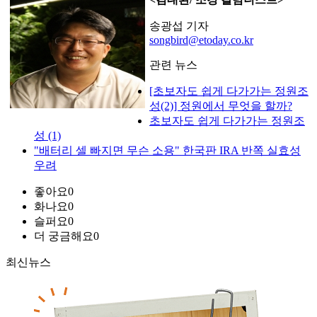
송광섭 기자
songbird@etoday.co.kr
관련 뉴스
[초보자도 쉽게 다가가는 정원조
성(2)] 정원에서 무엇을 할까?
초보자도 쉽게 다가가는 정원조
성 (1)
"배터리 셀 빠지면 무슨 소용" 한국판 IRA 반쪽 실효성
우려
좋아요
0
화나요
0
슬퍼요
0
더 궁금해요
0
최신뉴스