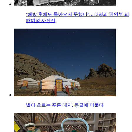
‘해방 후에도 돌아오지 못했다’…13명의 위안부 피
해여성 사진전
별이 흐르는 푸른 대지, 몽골에 머물다