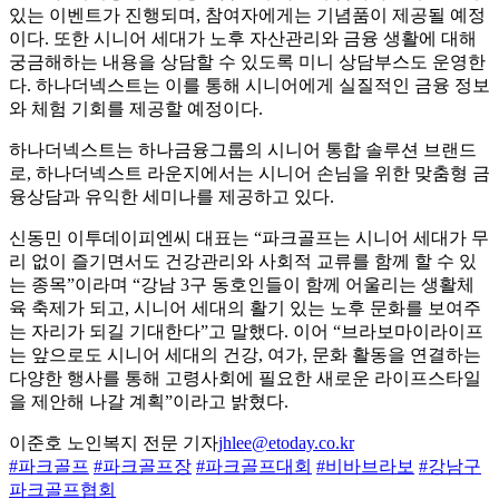
있는 이벤트가 진행되며, 참여자에게는 기념품이 제공될 예정
이다. 또한 시니어 세대가 노후 자산관리와 금융 생활에 대해
궁금해하는 내용을 상담할 수 있도록 미니 상담부스도 운영한
다. 하나더넥스트는 이를 통해 시니어에게 실질적인 금융 정보
와 체험 기회를 제공할 예정이다.
하나더넥스트는 하나금융그룹의 시니어 통합 솔루션 브랜드
로, 하나더넥스트 라운지에서는 시니어 손님을 위한 맞춤형 금
융상담과 유익한 세미나를 제공하고 있다.
신동민 이투데이피엔씨 대표는 “파크골프는 시니어 세대가 무
리 없이 즐기면서도 건강관리와 사회적 교류를 함께 할 수 있
는 종목”이라며 “강남 3구 동호인들이 함께 어울리는 생활체
육 축제가 되고, 시니어 세대의 활기 있는 노후 문화를 보여주
는 자리가 되길 기대한다”고 말했다. 이어 “브라보마이라이프
는 앞으로도 시니어 세대의 건강, 여가, 문화 활동을 연결하는
다양한 행사를 통해 고령사회에 필요한 새로운 라이프스타일
을 제안해 나갈 계획”이라고 밝혔다.
이준호 노인복지 전문 기자
jhlee@etoday.co.kr
#파크골프
#파크골프장
#파크골프대회
#비바브라보
#강남구
파크골프협회