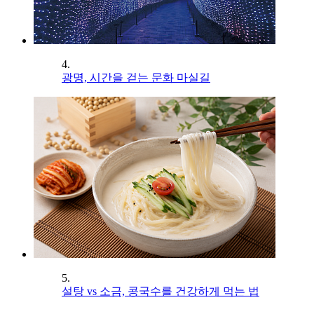
4.
광명, 시간을 걷는 문화 마실길
5.
설탕 vs 소금, 콩국수를 건강하게 먹는 법