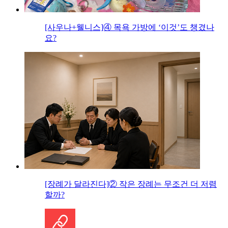
[사우나+웰니스]④ 목욕 가방에 ‘이것’도 챙겼나
요?
[장례가 달라진다]② 작은 장례는 무조건 더 저렴
할까?