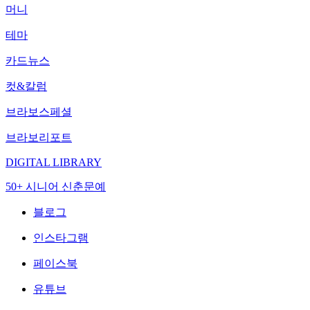
머니
테마
카드뉴스
컷&칼럼
브라보스페셜
브라보리포트
DIGITAL LIBRARY
50+ 시니어 신춘문예
블로그
인스타그램
페이스북
유튜브