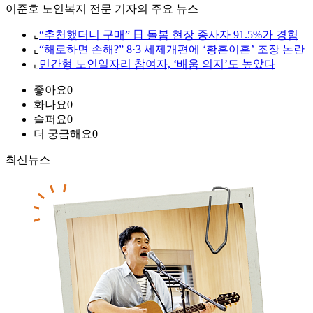
이준호 노인복지 전문 기자의 주요 뉴스
⌞
“추천했더니 구매” 日 돌봄 현장 종사자 91.5%가 경험
⌞
“해로하면 손해?” 8·3 세제개편에 ‘황혼이혼’ 조장 논란
⌞
민간형 노인일자리 참여자, ‘배움 의지’도 높았다
좋아요
0
화나요
0
슬퍼요
0
더 궁금해요
0
최신뉴스