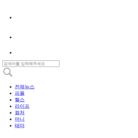
전체뉴스
피플
헬스
라이프
컬처
머니
테마