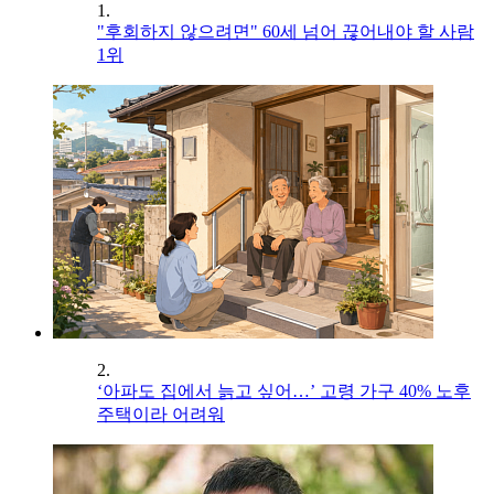
1.
"후회하지 않으려면" 60세 넘어 끊어내야 할 사람
1위
2.
‘아파도 집에서 늙고 싶어…’ 고령 가구 40% 노후
주택이라 어려워