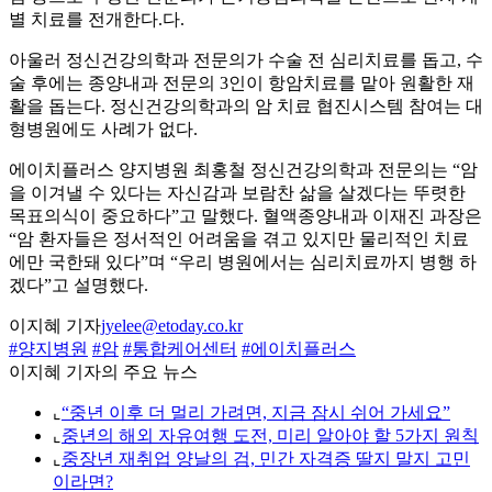
별 치료를 전개한다.다.
아울러 정신건강의학과 전문의가 수술 전 심리치료를 돕고, 수
술 후에는 종양내과 전문의 3인이 항암치료를 맡아 원활한 재
활을 돕는다. 정신건강의학과의 암 치료 협진시스템 참여는 대
형병원에도 사례가 없다.
에이치플러스 양지병원 최홍철 정신건강의학과 전문의는 “암
을 이겨낼 수 있다는 자신감과 보람찬 삶을 살겠다는 뚜렷한
목표의식이 중요하다”고 말했다. 혈액종양내과 이재진 과장은
“암 환자들은 정서적인 어려움을 겪고 있지만 물리적인 치료
에만 국한돼 있다”며 “우리 병원에서는 심리치료까지 병행 하
겠다”고 설명했다.
이지혜 기자
jyelee@etoday.co.kr
#양지병원
#암
#통합케어센터
#에이치플러스
이지혜 기자의 주요 뉴스
⌞
“중년 이후 더 멀리 가려면, 지금 잠시 쉬어 가세요”
⌞
중년의 해외 자유여행 도전, 미리 알아야 할 5가지 원칙
⌞
중장년 재취업 양날의 검, 민간 자격증 딸지 말지 고민
이라면?