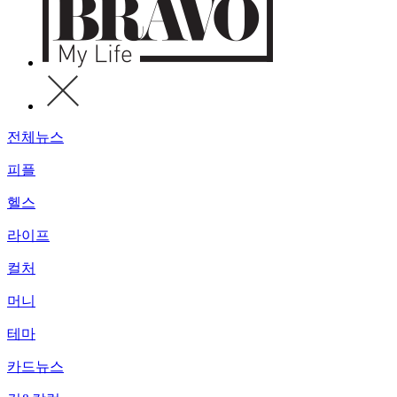
전체뉴스
피플
헬스
라이프
컬처
머니
테마
카드뉴스