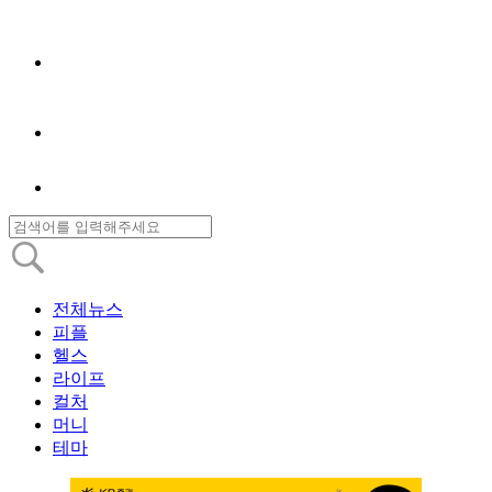
전체뉴스
피플
헬스
라이프
컬처
머니
테마