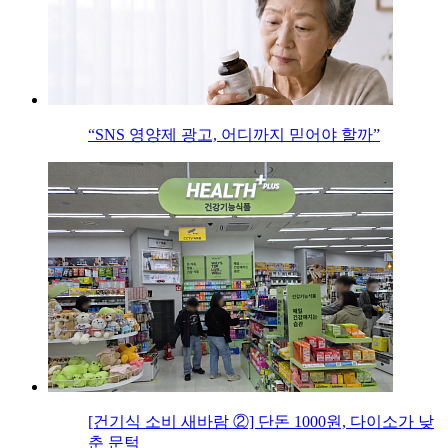
“SNS 영양제 광고, 어디까지 믿어야 할까”
[건기식 소비 새바람 ②] 단돈 1000원, 다이소가 낮
춘 문턱