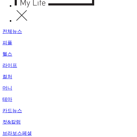
전체뉴스
피플
헬스
라이프
컬처
머니
테마
카드뉴스
컷&칼럼
브라보스페셜