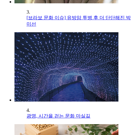
3.
[브라보 문화 이슈] 유방암 투병 후 더 단단해진 박
미선
4.
광명, 시간을 걷는 문화 마실길