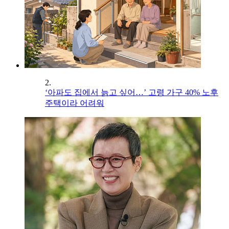
2.
‘아파도 집에서 늙고 싶어…’ 고령 가구 40% 노후
주택이라 어려워