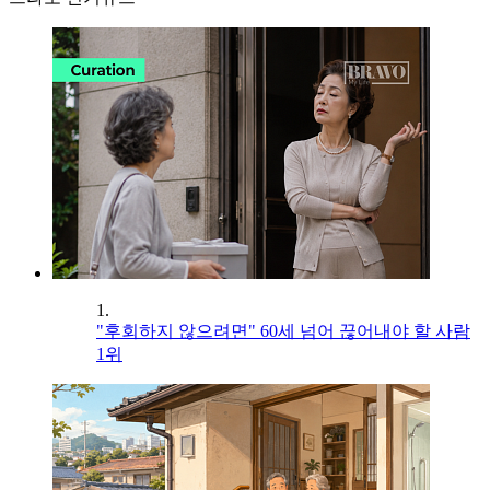
1.
"후회하지 않으려면" 60세 넘어 끊어내야 할 사람
1위