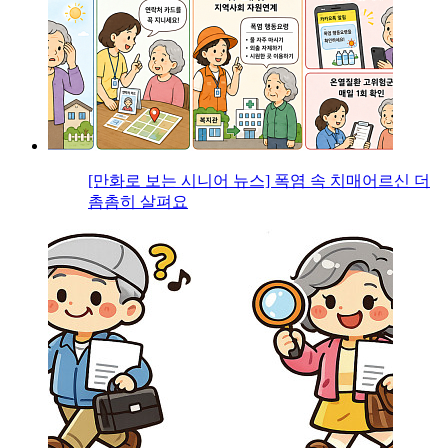
[만화로 보는 시니어 뉴스] 폭염 속 치매어르신 더
촘촘히 살펴요