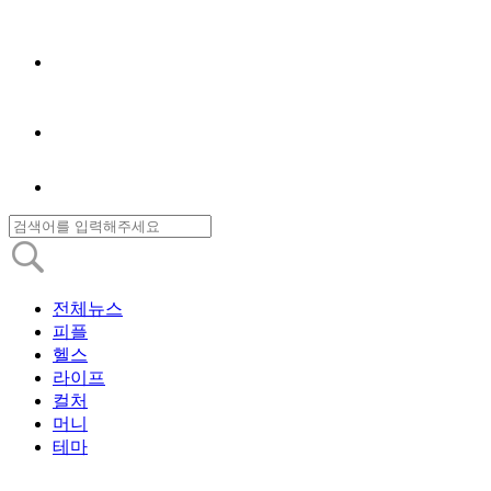
전체뉴스
피플
헬스
라이프
컬처
머니
테마